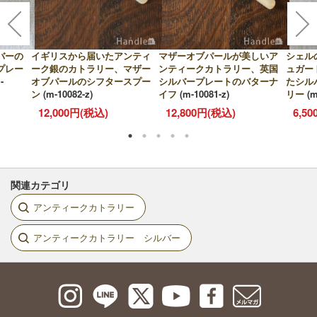
バーの
イギリスから届いたアンティ
マザーオブパールが美しいア
シェル
プレー
ーク銀のカトラリー、マザー
ンティークカトラリー、英国
ュガー
-
オブパールのシフタースプー
シルバープレートのバターナ
たシル
ン
(m-10082-z)
イフ
(m-10081-z)
リー
(m
12,000円(税込)
12,800円(税込)
6,5
関連カテゴリ
アンティークカトラリー
アンティークカトラリー シルバー