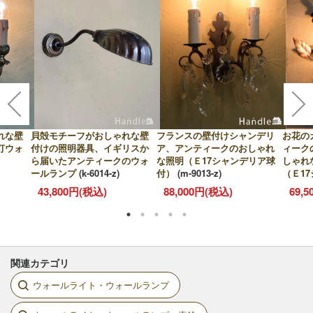
れな壁
貝殻モチーフがおしゃれな壁
フランスの壁付けシャンデリ
お花の
灯ウォ
付けの照明器具、イギリスか
ア、アンティークのおしゃれ
ィーク
ら届いたアンティークのウォ
な照明（Ｅ17シャンデリア球
しゃれ
ールランプ
(k-6014-z)
付）
(m-9013-z)
（Ｅ1
(m-873
43,800円(税込)
88,000円(税込)
69,
関連カテゴリ
ウォールライト・ウォールランプ