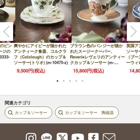
）のビン
爽やかにアイビーが描かれた
ブラウン色のパンジーが描か
英国ア
ージの
アンティーク食器、コルクラ
れたスージークーパー、
ソーサー
0333-
フ（Colclough）のカップ＆
Reverieレヴェリのアンティー
（ブー
ソーサー(トリオ)
(m-10475-z)
クカップ＆ソーサー
(m-
ーウ
10421-z)
9,500円(税込)
15,800円(税込)
14,
関連カテゴリ
カップ＆ソーサー
カップ＆ソーサー 陶磁器