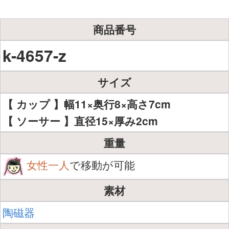
商品番号
k-4657-z
サイズ
【 カップ 】幅11×奥行8×高さ7cm
【 ソーサー 】直径15×厚み2cm
重量
女性一人
で移動が可能
素材
陶磁器