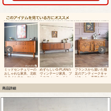
英
ミッドセンチュリーの
めずらしいG-PLANの
フランスから届いた猫
、
おしゃれな家具、北欧
ヴィンテージ家具、ブ
足のアンティークキャ
ボ
スタイルのカッコいい
ラスフィッテッドトー
ビネット、豪華な彫が
リビングボード
ラのサイドボード
美しいアンティークの
サイドボード
商品詳細