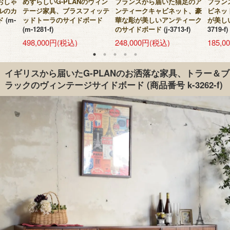
おしゃ
めずらしいG-PLANのヴィン
フランスから届いた猫足のア
フラン
ルのカ
テージ家具、ブラスフィッテ
ンティークキャビネット、豪
ビネッ
ド
(m-
ッドトーラのサイドボード
華な彫が美しいアンティーク
が美し
(m-1281-f)
のサイドボード
(j-3713-f)
3719-f)
498,000円(税込)
248,000円(税込)
185,
イギリスから届いたG-PLANのお洒落な家具、トラー＆ブ
ラックのヴィンテージサイドボード
(商品番号 k-3262-f)