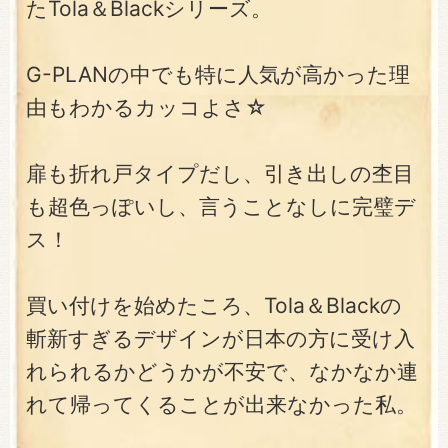
たTola＆Blackシリーズ。
G-PLANの中でも特に人気が高かった理
由もわかるカッコよさ☆
扉も折れ戸タイプだし、引き出しの杢目
も超色っぽいし、言うことなしに完璧デ
ス！
買い付けを始めたころ、Tola＆Blackの
斬新すぎるデザインが日本の方に受け入
れられるかどうかが不安で、なかなか連
れて帰ってくることが出来なかった私。