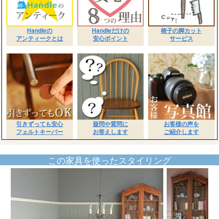
Handleの
Handleだけの
椅子の脚カット
アンティークとは
安心ポイント
サービス
引きずっても安心
疑問や質問に
お客様の声を
フェルトキーパー
お答えします
ご紹介します
この家具を使ったスタイリング