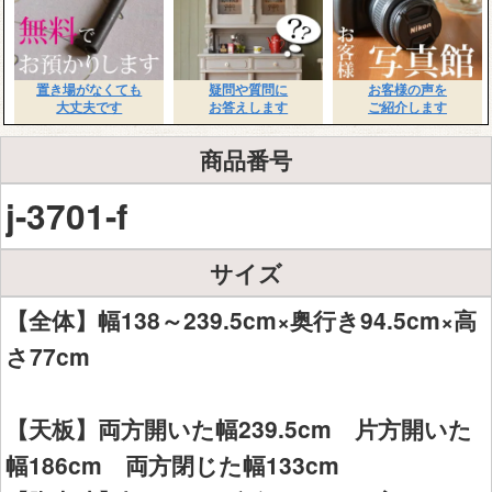
置き場がなくても
疑問や質問に
お客様の声を
大丈夫です
お答えします
ご紹介します
商品番号
j-3701-f
サイズ
【全体】幅138～239.5cm×奥行き94.5cm×高
さ77cm
【天板】両方開いた幅239.5cm 片方開いた
幅186cm 両方閉じた幅133cm