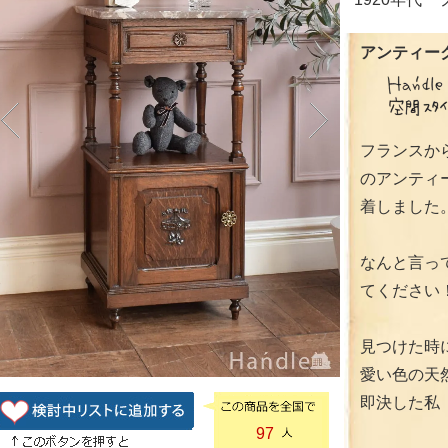
アンティーク
フランスか
のアンティ
着しました
なんと言っ
てください
見つけた時
愛い色の天
即決した私
97