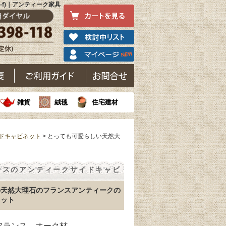
f)｜アンティーク家具
雑貨
絨毯
住宅建材
ドキャビネット
> とっても可愛らしい天然大
ンスのアンティークサイドキャビ
の天然大理石のフランスアンティークの
ネット
 フランス オーク材