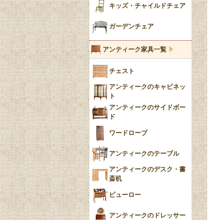
陶器の人形
キッズ・チャイルドチェア
イマリ（IMARI）
ブルー＆ホワイト
キャンドルホルダー
ガーデンチェア
ブルーウィローパターン
アンティーク家具一覧
フローブルー（Flow
チェスト
Blue）
アンティークのキャビネッ
YUAN
ト
アンティークのサイドボー
チンツ
ド
クリノリン
ワードローブ
アンティークのテーブル
アンティークのデスク・書
斎机
ビューロー
アンティークのドレッサー