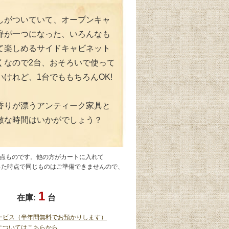
しがついていて、オープンキャ
扉が一つになった、いろんなも
て楽しめるサイドキャビネット
くなので2台、おそろいで使って
けれど、1台でももちろんOK!
香りが漂うアンティーク家具と
敵な時間はいかがでしょう？
1点ものです。他の方がカートに入れて
なった時点で同じものはご準備できませんので、
1
在庫:
台
ービス（半年間無料でお預かりします）
についてはこちらから