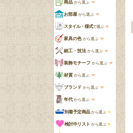
商品
から選ぶ
商品一覧を見る
お部屋
から選ぶ
お部屋から選ぶ一覧
スタイル・様式
収納家具
で選ぶ
リビング
スタイル一覧
家具の色
から選ぶ
書棚
キッチン・ダイニング
英国アンティーク
家具の色一覧
細工・技法
から選ぶ
デスクおしゃれ
寝室
英国クラシック
カスタード色
細工・技法の一覧
装飾モチーフ
から選ぶ
食器棚おしゃれ
書斎
北欧ビンテージ
アップルパイ色
象嵌・マーケットリー
模様の一覧
材質
から選ぶ
木製ワゴン
和室
フレンチエレガント
カラメルソース色
寄木・パーケットリー
ペディメント
材質の一覧
ブランド
から選ぶ
テーブルおしゃれ
玄関・ガーデン
ナチュラルカントリー
チョコレート色
浮き彫り（レリーフ）
コーニス
オーク材
ブランド一覧
年代
から選ぶ
おしゃれな椅子・チ
様式一覧
オリーブ色
透かし彫り
アプライドモールディン
マホガニー
ェア
Handleオリジナル
年代別の一覧
到着予定商品
から選ぶ
グ
ゴシック・チューダー様
ペイント、カラー
プチポワン
ウォールナット材
洋服タンス
ウィリアムモリス
アンティーク
式
検討中リスト
から選ぶ
ストラップワーク
赤
バーボラ細工
チーク材
アーコール