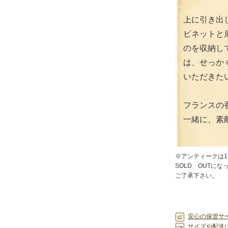
上に引き出
ビネットと
のを収納し
は、せっか
いただきたい
フランスの
一緒に、素
※アンティークは
SOLD OUTに
ご了承下さい。
安心の保管サ
サイズや配送