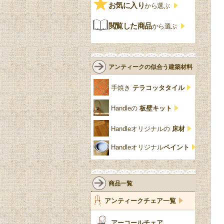
ビンテージ
チェストおしゃれ
エリザベス様式
お気に入り
雷文
から選ぶ
青
パイン材
G-PLAN
アンティーク調
ジャコビアン
クローゼット
ビーディング
閲覧した商品
から選ぶ
緑
エルム材
NATHAN
ロココ様式
リネンフォールド
鏡台
白・ホワイト
ローズウッド材
ロイドルーム
シノワズリ
ルネット
花台
アンティークの似合う建築材料
クリア・透明
サテンウッド材
コントワールドファミー
シャビーシック
アカンサス
ユ
手焼き
テラコッタタイル
仏壇おしゃれ
黒・ブラック
ビーチ材
クイーンアン様式
パイクラスト
ジェニファーテイラー
Handleの
板壁キット
靴箱収納
トーラ材
エドワーディアン
アーチ
チェスターフィールド
Handleオリジナルの
床材
スリッパ収納
チッペンデール様式
ハスク
リリパットレーン
Handleオリジナル
ペイント
おしゃれな傘立て
ミッドセンチュリー
脚のモチーフ一覧
アングルポイズ
壁掛け家具
アールヌーボー
ターニングレッグ
ウォーカー＆ホール
商品一覧
パーテーション・間
アールデコ
バルボスレッグ
アンティークチェア一覧
仕切り
ヴィクトリアン
ボビンターニング
ガーデンファニチャ
アーコールチェア