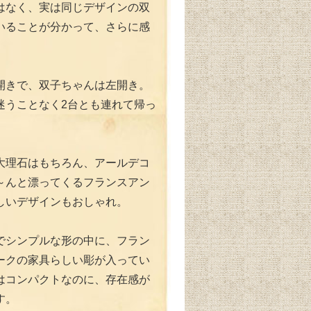
はなく、実は同じデザインの双
いることが分かって、さらに感
開きで、双子ちゃんは左開き。
迷うことなく2台とも連れて帰っ
。
大理石はもちろん、アールデコ
～んと漂ってくるフランスアン
しいデザインもおしゃれ。
でシンプルな形の中に、フラン
ークの家具らしい彫が入ってい
はコンパクトなのに、存在感が
す。