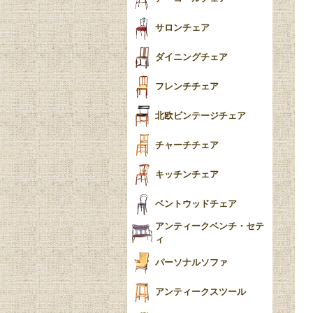
ー
ツイスト
サロンチェア
食器おしゃれ
テーパードレッグ
ダイニングチェア
おしゃれラグ
フレンチカブリオール
フレンチチェア
ごみ箱
カブリオールレッグ
北欧ビンテージチェア
収納箱
パッドフット
チャーチチェア
クロウ＆ボール
クッション
キッチンチェア
ブラケットフィート
おしゃれなカーテン
ベントウッドチェア
バンフット
マルチクロス・カバ
アンティークベンチ・セテ
ー
ィ
トライポッド
ミラー
パーソナルソファ
バラスター
花瓶おしゃれ
アンティークスツール
陶磁器の模様一覧