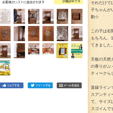
それだけで
子ちゃんが
動☆
この子は右
もちろん、
てきました
天板の天然
の香りがぷ
ティークら
直線ライン
スアンティ
て、サイズ
スゴイんで