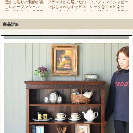
透かし彫りの装飾が美
フランスから届いた白
白いフレンチシャビー
ー
しいオープンシェル
いおしゃれなキャビネ
シックなキャビネッ
テ
フ、アンティークのウ
ット、シャビーシック
ト、アンティークのオ
ビ
ォールキャビネット
なアンティークオープ
ープンシェルフ
ンシェルフ
商品詳細