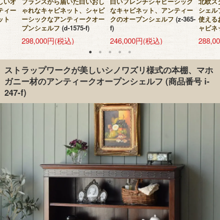
しいオ
フランスから届いた白いおし
白いフレンチシャビーシック
北欧ス
ティー
ゃれなキャビネット、シャビ
なキャビネット、アンティー
シェル
ット
ーシックなアンティークオー
クのオープンシェルフ
(z-365-
使える
プンシェルフ
(d-1575-f)
f)
ャビネ
298,000円(税込)
246,000円(税込)
288,
ストラップワークが美しいシノワズリ様式の本棚、マホ
ガニー材のアンティークオープンシェルフ
(商品番号 i-
247-f)