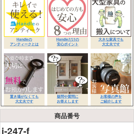
Handleの
Handleだけの
大きな家具でも
アンティークとは
安心ポイント
大丈夫です
置き場がなくても
疑問や質問に
お客様の声を
大丈夫です
お答えします
ご紹介します
商品番号
i-247-f