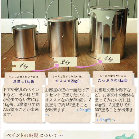
ドアや家具のペイン
お部屋の壁の一面だけア
お部屋の壁や廊下な
トなど、それほど量
クセントで塗りたい方に
ど、お家の中の全体を
が必要でない方には
オススメなのが2kg缶。 2
塗ってみたい方には
1kg缶。2度塗りで約
度塗りで約15?塗ること
4kg缶。2度塗りで約
7.5?塗ることが出来
が出来ます。
→２kg缶
30?塗ることが出来ま
ます。
へ
す。
→４kg缶へ