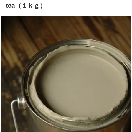
tea（１ｋｇ）