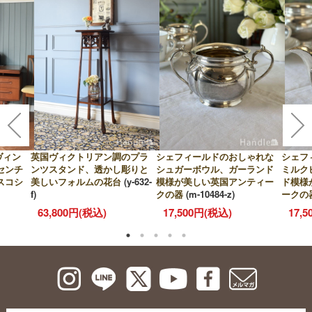
ヴィン
英国ヴィクトリアン調のプラ
シェフィールドのおしゃれな
シェフ
センチ
ンツスタンド、透かし彫りと
シュガーボウル、ガーランド
ミルク
スコシ
美しいフォルムの花台
(y-632-
模様が美しい英国アンティー
ド模様
f)
クの器
(m-10484-z)
ークの
63,800円(税込)
17,500円(税込)
17,