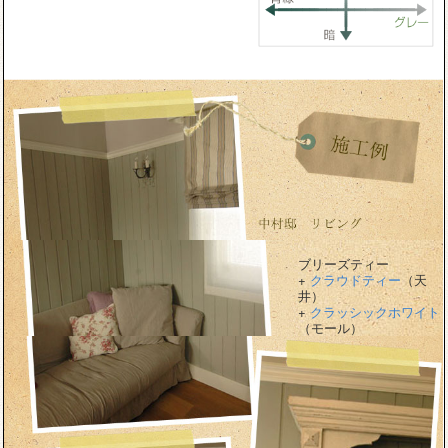
ブリーズティー
+
クラウドティー
（天
井）
+
クラッシックホワイト
（モール）