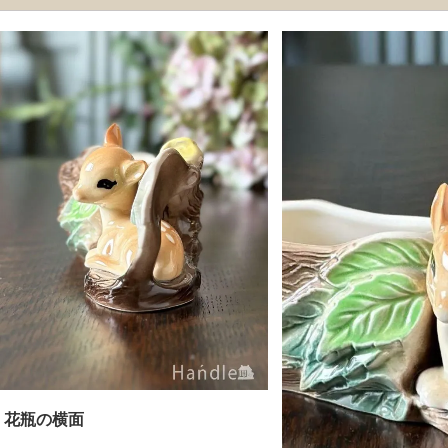
花瓶の横面