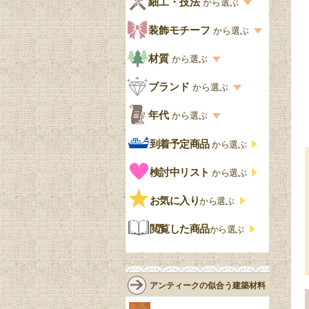
細工・技法
から選ぶ
デスクおしゃれ
寝室
英国クラシック
カスタード色
細工・技法の一覧
装飾モチーフ
から選ぶ
食器棚おしゃれ
書斎
北欧ビンテージ
アップルパイ色
象嵌・マーケットリー
模様の一覧
材質
から選ぶ
木製ワゴン
和室
フレンチエレガント
カラメルソース色
寄木・パーケットリー
ペディメント
材質の一覧
ブランド
から選ぶ
テーブルおしゃれ
玄関・ガーデン
ナチュラルカントリー
チョコレート色
浮き彫り（レリーフ）
コーニス
オーク材
ブランド一覧
年代
から選ぶ
おしゃれな椅子・チ
様式一覧
オリーブ色
透かし彫り
アプライドモールディン
マホガニー
ェア
Handleオリジナル
年代別の一覧
到着予定商品
から選ぶ
グ
ゴシック・チューダー様
ペイント、カラー
プチポワン
ウォールナット材
洋服タンス
ウィリアムモリス
アンティーク
式
検討中リスト
から選ぶ
ストラップワーク
赤
バーボラ細工
チーク材
アーコール
ビンテージ
チェストおしゃれ
エリザベス様式
お気に入り
雷文
から選ぶ
青
パイン材
G-PLAN
アンティーク調
ジャコビアン
クローゼット
ビーディング
閲覧した商品
から選ぶ
緑
エルム材
NATHAN
ロココ様式
リネンフォールド
鏡台
白・ホワイト
ローズウッド材
ロイドルーム
シノワズリ
ルネット
花台
アンティークの似合う建築材料
クリア・透明
サテンウッド材
コントワールドファミー
シャビーシック
アカンサス