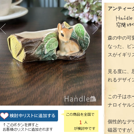
アンティーク
森の中の可
なった、ビ
スがイギリ
見る度に、
れるデザイ
この子はホ
ナロイヤル
個性的なデ
1
磁器ですが