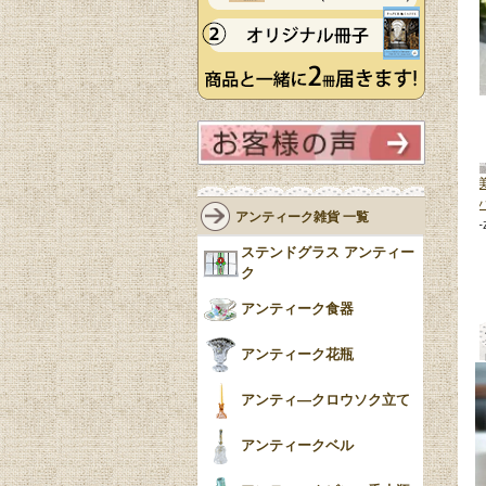
ティークガラ
イギリスから届いたエインズレイ
琥珀色のアンティークガラスが
リスから届い
の花瓶、コテージガーデン
しい花器、英国から届いたアン
アンティーク雑貨 一覧
ーベース
(m-
（COTTAGE GARDEN）のミニフ
ー色のフラワーベース
(m-9761-
ラワーベース
(m-10402-z)
11,800円(税込)
ステンドグラス アンティー
7,500円(税込)
ク
アンティーク食器
アンティーク花瓶
アンティ―クロウソク立て
アンティークベル