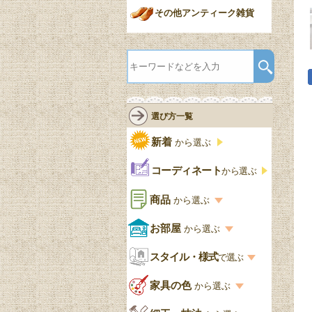
その他アンティーク雑貨
選び方一覧
新着
から選ぶ
コーディネート
から選ぶ
商品
から選ぶ
商品一覧を見る
お部屋
から選ぶ
お部屋から選ぶ一覧
スタイル・様式
収納家具
で選ぶ
リビング
スタイル一覧
家具の色
から選ぶ
書棚
キッチン・ダイニング
英国アンティーク
家具の色一覧