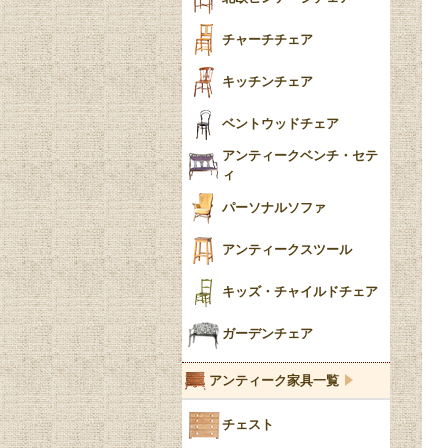
収納箱
パッドフット
チャーチチェア
クロウ＆ボール
クッション
キッチンチェア
ブラケットフィート
おしゃれなカーテン
ベントウッドチェア
バンフット
マルチクロス・カバ
アンティークベンチ・セテ
ー
ィ
トライポッド
ミラー
パーソナルソファ
バラスター
花瓶おしゃれ
アンティークスツール
陶磁器の模様一覧
陶器の人形
キッズ・チャイルドチェア
イマリ（IMARI）
ブルー＆ホワイト
キャンドルホルダー
ガーデンチェア
ブルーウィローパターン
アンティーク家具一覧
フローブルー（Flow
チェスト
Blue）