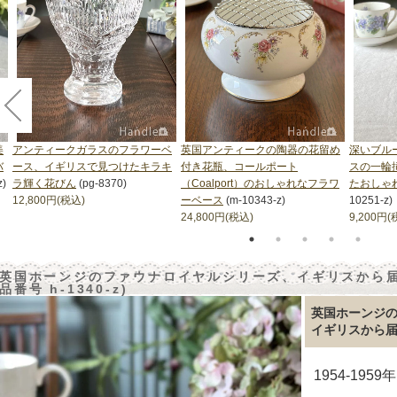
美
アンティークガラスのフラワーベ
英国アンティークの陶器の花留め
深いブル
バ
ース、イギリスで見つけたキラキ
付き花瓶、コールポート
スの一輪
z)
ラ輝く花びん
(pg-8370)
（Coalport）のおしゃれなフラワ
たおしゃ
12,800円(税込)
ーベース
(m-10343-z)
10251-z)
24,800円(税込)
9,200円(
英国ホーンジのファウナロイヤルシリーズ、イギリスから届
品番号 h-1340-z)
英国ホーンジ
イギリスから
1954-19