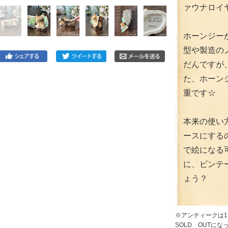
ァウナロイ
ホーンジーが解
型や製造の
だんですが
た、ホーン
重です☆
本来の使い
ースにする
で絵になる
に、ビンテ
ょう？
※アンティークは
SOLD OUTに