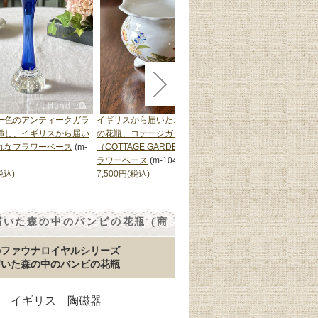
ー色のアンティークガラ
イギリスから届いたエインズレイ
琥珀色のアンティーク
挿し、イギリスから届い
の花瓶、コテージガーデン
しい花器、英国から届
れなフラワーベース
(m-
（COTTAGE GARDEN）のミニフ
ー色のフラワーベース
ラワーベース
(m-10402-z)
11,800円(税込)
税込)
7,500円(税込)
いた森の中のバンビの花瓶 (商
のファウナロイヤルシリーズ
届いた森の中のバンビの花瓶
59年 イギリス 陶磁器