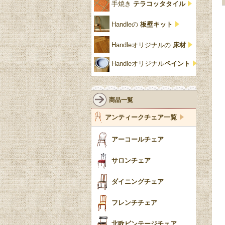
ユ
手焼き
テラコッタタイル
仏壇おしゃれ
黒・ブラック
ビーチ材
クイーンアン様式
パイクラスト
ジェニファーテイラー
Handleの
板壁キット
靴箱収納
トーラ材
エドワーディアン
アーチ
チェスターフィールド
Handleオリジナルの
床材
スリッパ収納
チッペンデール様式
ハスク
リリパットレーン
Handleオリジナル
ペイント
おしゃれな傘立て
ミッドセンチュリー
脚のモチーフ一覧
アングルポイズ
壁掛け家具
アールヌーボー
ターニングレッグ
ウォーカー＆ホール
商品一覧
パーテーション・間
アールデコ
バルボスレッグ
アンティークチェア一覧
仕切り
ヴィクトリアン
ボビンターニング
ガーデンファニチャ
アーコールチェア
ー
ツイスト
サロンチェア
食器おしゃれ
テーパードレッグ
ダイニングチェア
おしゃれラグ
フレンチカブリオール
フレンチチェア
ごみ箱
カブリオールレッグ
北欧ビンテージチェア