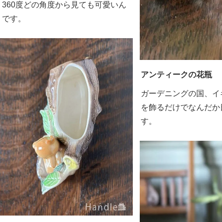
360度どの角度から見ても可愛いん
です。
アンティークの花瓶
ガーデニングの国、イ
を飾るだけでなんだか
す。