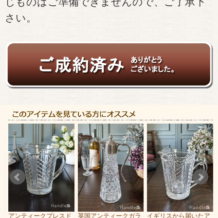
じものはご準備できませんので、ご了承下
さい。
ア
アンティークプレスド
英国アンティークガラ
イギリスから届いたア