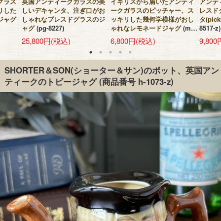
グラス
英国アンティークガラスの美
イギリスから届いたアンティ
アンテ
リした
しいデキャンタ、注ぎ口がお
ークガラスのピッチャー、ス
レスド
ジャグ
しゃれなプレスドグラスのジ
ッキリした幾何学模様がおし
タ(pic
ャグ
(pg-8227)
ゃれなレモネードジャグ
(m-
8517-z)
8520-z)
25,800円(税込)
6,800円(税込)
9,80
SHORTER＆SON(ショーター＆サン)のポット、英国アン
ティークのトビージャグ
(商品番号 h-1073-z)