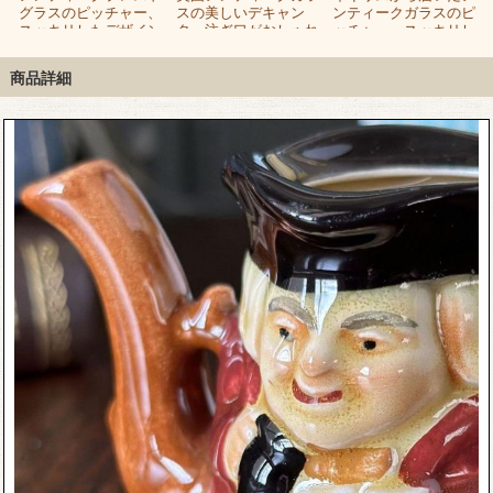
ジ
グラスのピッチャー、
スの美しいデキャン
ンティークガラスのピ
スッキリしたデザイン
タ、注ぎ口がおしゃれ
ッチャー、スッキリし
のレモネードジャグ
なプレスドグラスのジ
た幾何学模様がおしゃ
ャグ
れなレモネードジャグ
商品詳細