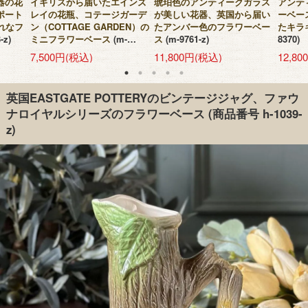
器の花
イギリスから届いたエインズ
琥珀色のアンティークガラス
アンテ
ポート
レイの花瓶、コテージガーデ
が美しい花器、英国から届い
ーベー
ゃれなフ
ン（COTTAGE GARDEN）の
たアンバー色のフラワーベー
たキラ
-z)
ミニフラワーベース
(m-
ス
(m-9761-z)
8370)
10402-z)
7,500円(税込)
11,800円(税込)
12,8
英国EASTGATE POTTERYのビンテージジャグ、ファウ
ナロイヤルシリーズのフラワーベース
(商品番号 h-1039-
z)