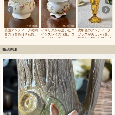
英国アンティークの陶
イギリスから届いたエ
琥珀色のアンティーク
ズ
器の花留め付き花瓶、
インズレイの花瓶、コ
ガラスが美しい花器、
、
コールポート
テージガーデン
英国から届いたアンバ
ビ
（Coalport）のおしゃ
（COTTAGE
ー色のフラワーベース
れなフラワーベース
GARDEN）のミニフラ
商品詳細
ワーベース