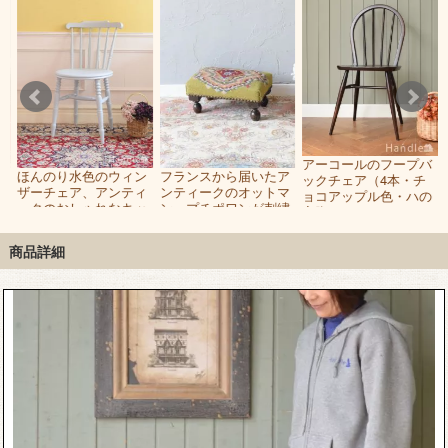
アーコールのフープバ
ー
ほんのり水色のウィン
フランスから届いたア
ックチェア（4本・チ
ト
ザーチェア、アンティ
ンティークのオットマ
ョコアップル色・ハの
ル
ークのおしゃれなキッ
ン、プチポワンが刺繍
字脚）
チンチェア
されたおしゃれな足置
き
商品詳細