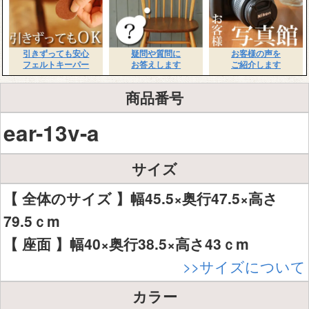
引きずっても安心
疑問や質問に
お客様の声を
フェルトキーパー
お答えします
ご紹介します
商品番号
ear-13v-a
サイズ
【 全体のサイズ 】幅45.5×奥行47.5×高さ
79.5ｃm
【 座面 】幅40×奥行38.5×高さ43ｃm
>>サイズについて
カラー