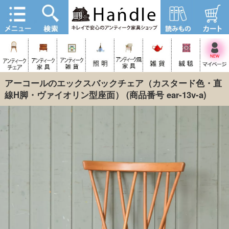
アーコールのエックスバックチェア（カスタード色・直
線H脚・ヴァイオリン型座面）
(商品番号 ear-13v-a)