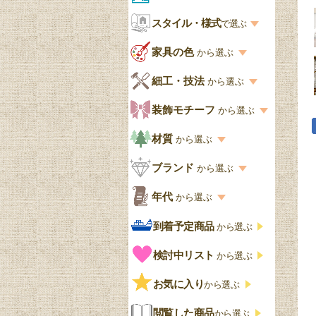
お部屋から選ぶ一覧
スタイル・様式
収納家具
で選ぶ
リビング
スタイル一覧
家具の色
から選ぶ
書棚
キッチン・ダイニング
英国アンティーク
家具の色一覧
細工・技法
から選ぶ
デスクおしゃれ
寝室
英国クラシック
カスタード色
細工・技法の一覧
装飾モチーフ
から選ぶ
食器棚おしゃれ
書斎
北欧ビンテージ
アップルパイ色
象嵌・マーケットリー
模様の一覧
材質
から選ぶ
木製ワゴン
和室
フレンチエレガント
カラメルソース色
寄木・パーケットリー
ペディメント
材質の一覧
ブランド
から選ぶ
テーブルおしゃれ
玄関・ガーデン
ナチュラルカントリー
チョコレート色
浮き彫り（レリーフ）
コーニス
オーク材
ブランド一覧
年代
から選ぶ
おしゃれな椅子・チ
様式一覧
オリーブ色
透かし彫り
アプライドモールディン
マホガニー
ェア
Handleオリジナル
年代別の一覧
到着予定商品
から選ぶ
グ
ゴシック・チューダー様
ペイント、カラー
プチポワン
ウォールナット材
洋服タンス
ウィリアムモリス
アンティーク
式
検討中リスト
から選ぶ
ストラップワーク
赤
バーボラ細工
チーク材
アーコール
ビンテージ
チェストおしゃれ
エリザベス様式
お気に入り
雷文
から選ぶ
青
パイン材
G-PLAN
アンティーク調
ジャコビアン
クローゼット
ビーディング
閲覧した商品
から選ぶ