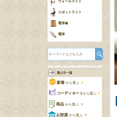
ウォールライト
スポットライト
電球傘
電球
選び方一覧
新着
から選ぶ
コーディネート
から選ぶ
商品
から選ぶ
商品一覧を見る
お部屋
から選ぶ