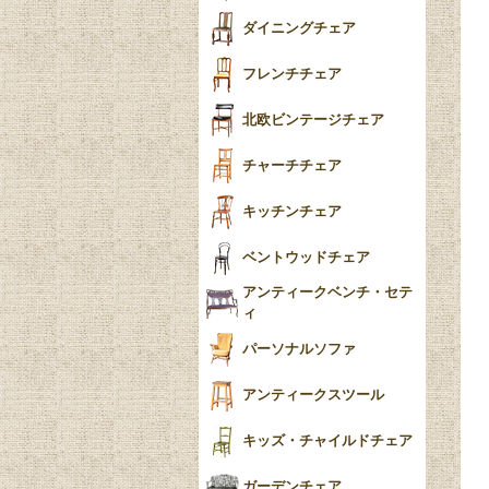
テーパードレッグ
ダイニングチェア
おしゃれラグ
フレンチカブリオール
フレンチチェア
ごみ箱
カブリオールレッグ
北欧ビンテージチェア
収納箱
パッドフット
チャーチチェア
クロウ＆ボール
クッション
キッチンチェア
ブラケットフィート
おしゃれなカーテン
ベントウッドチェア
バンフット
マルチクロス・カバ
アンティークベンチ・セテ
ー
ィ
トライポッド
ミラー
パーソナルソファ
バラスター
花瓶おしゃれ
アンティークスツール
陶磁器の模様一覧
陶器の人形
キッズ・チャイルドチェア
イマリ（IMARI）
ブルー＆ホワイト
キャンドルホルダー
ガーデンチェア