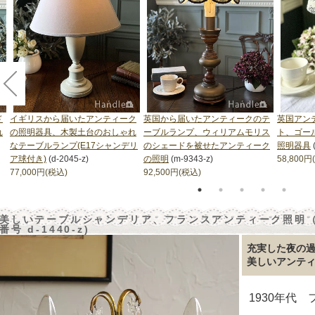
ド
イギリスから届いたアンティーク
英国から届いたアンティークのテ
英国アン
れ
の照明器具、木製土台のおしゃれ
ーブルランプ、ウィリアムモリス
ト、ゴー
なテーブルランプ(E17シャンデリ
のシェードを被せたアンティーク
照明器具
ア球付き)
(d-2045-z)
の照明
(m-9343-z)
58,800円
77,000円(税込)
92,500円(税込)
美しいテーブルシャンデリア、フランスアンティーク照明（
番号 d-1440-z)
充実した夜の
美しいアンテ
1930年代