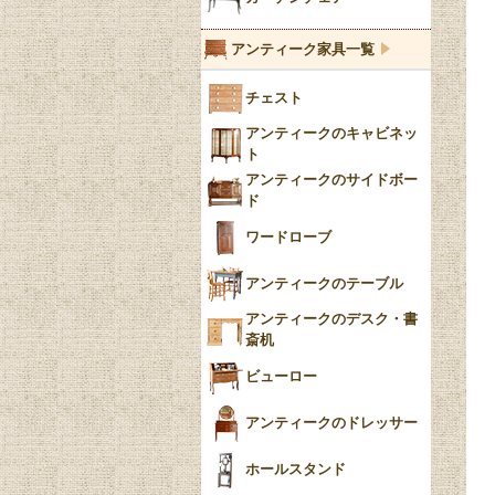
ブルーウィローパターン
アンティーク家具一覧
フローブルー（Flow
チェスト
Blue）
アンティークのキャビネッ
YUAN
ト
アンティークのサイドボー
チンツ
ド
クリノリン
ワードローブ
アンティークのテーブル
アンティークのデスク・書
斎机
ビューロー
アンティークのドレッサー
ホールスタンド