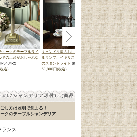
ティークのテーブルライ
キャンドル型のおしゃれなテーブ
イギリスアンティーク
ルドの土台がおしゃれな
ルランプ、イギリスアンティーク
ライト、キャンドル型
(k-5484-z)
のスタンドライト
(m-9351-z)
なテーブルランプ
(m-
(税込)
51,800円(税込)
52,800円(税込)
Ｅ17シャンデリア球付） (商品
過ごし方は照明で決まる！
ィークのテーブルシャンデリア
 フランス