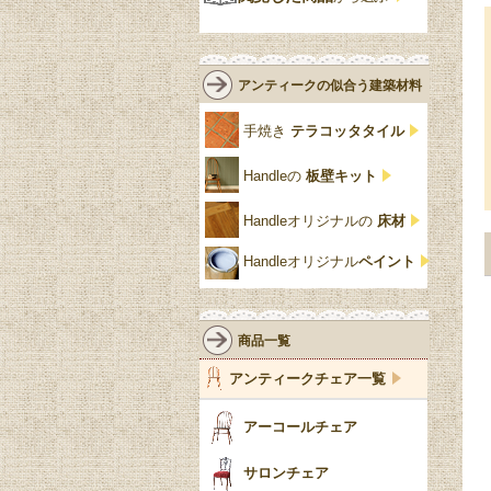
緑
エルム材
NATHAN
ロココ様式
リネンフォールド
鏡台
白・ホワイト
ローズウッド材
ロイドルーム
シノワズリ
ルネット
花台
アンティークの似合う建築材料
クリア・透明
サテンウッド材
コントワールドファミー
シャビーシック
アカンサス
ユ
手焼き
テラコッタタイル
仏壇おしゃれ
黒・ブラック
ビーチ材
クイーンアン様式
パイクラスト
ジェニファーテイラー
Handleの
板壁キット
靴箱収納
トーラ材
エドワーディアン
アーチ
チェスターフィールド
Handleオリジナルの
床材
スリッパ収納
チッペンデール様式
ハスク
リリパットレーン
Handleオリジナル
ペイント
おしゃれな傘立て
ミッドセンチュリー
脚のモチーフ一覧
アングルポイズ
壁掛け家具
アールヌーボー
ターニングレッグ
ウォーカー＆ホール
商品一覧
パーテーション・間
アールデコ
バルボスレッグ
アンティークチェア一覧
仕切り
ヴィクトリアン
ボビンターニング
ガーデンファニチャ
アーコールチェア
ー
ツイスト
サロンチェア
食器おしゃれ