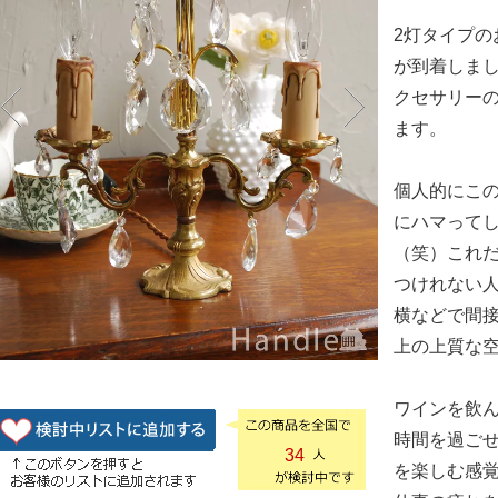
2灯タイプの
が到着しま
クセサリー
ます。
個人的にこ
にハマって
（笑）これ
つけれない
横などで間
上の上質な
ワインを飲
時間を過ごせ
34
を楽しむ感