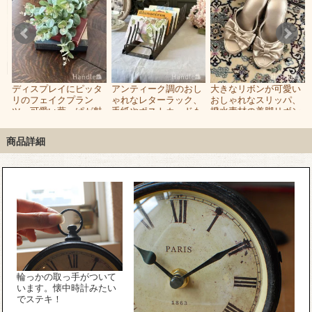
ル
ディスプレイにピッタ
アンティーク調のおし
大きなリボンが可愛い
ッ
リのフェイクプラン
ゃれなレターラック、
おしゃれなスリッパ、
ツ、可愛い葉っぱが魅
手紙やポストカードも
撥水素材の美脚リボン
力のユーカリの花束
飾れるラック
スリッパ
商品詳細
輪っかの取っ手がついて
います。懐中時計みたい
でステキ！