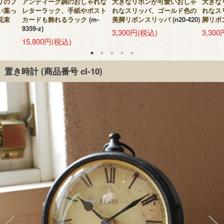
リのフ
アンティーク調のおしゃれな
大きなリボンが可愛いおしゃ
大きな
い葉っ
レターラック、手紙やポスト
れなスリッパ、ゴールド色の
れなス
花束
カードも飾れるラック
(m-
美脚リボンスリッパ
(n20-420)
脚リボ
9359-z)
3,300円(税込)
3,30
15,800円(税込)
置き時計
(商品番号 cl-10)