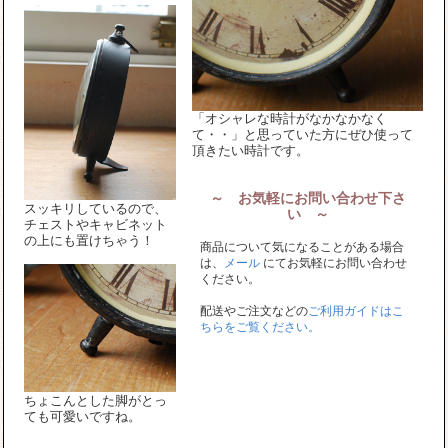
「オシャレな時計がなかなかなく
て・・」と思っていた方にぜひ使って
頂きたい時計です。
～ お気軽にお問い合わせ下さ
スッキリしているので、
い ～
チェストやキャビネット
の上にも置けちゃう！
商品について気になることがある場合
は、
メール
にてお気軽にお問い合わせ
ください。
配送やご注文などの
ご利用ガイドはこ
ちらをご覧ください。
ちょこんとした脚がとっ
ても可愛いですね。