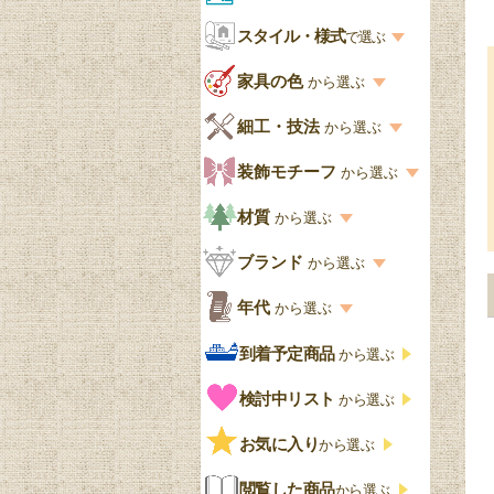
お部屋から選ぶ一覧
スタイル・様式
収納家具
で選ぶ
リビング
スタイル一覧
家具の色
から選ぶ
書棚
キッチン・ダイニング
英国アンティーク
家具の色一覧
細工・技法
から選ぶ
デスクおしゃれ
寝室
英国クラシック
カスタード色
細工・技法の一覧
装飾モチーフ
から選ぶ
食器棚おしゃれ
書斎
北欧ビンテージ
アップルパイ色
象嵌・マーケットリー
模様の一覧
材質
から選ぶ
木製ワゴン
和室
フレンチエレガント
カラメルソース色
寄木・パーケットリー
ペディメント
材質の一覧
ブランド
から選ぶ
テーブルおしゃれ
玄関・ガーデン
ナチュラルカントリー
チョコレート色
浮き彫り（レリーフ）
コーニス
オーク材
ブランド一覧
年代
から選ぶ
おしゃれな椅子・チ
様式一覧
オリーブ色
透かし彫り
アプライドモールディン
マホガニー
ェア
Handleオリジナル
年代別の一覧
到着予定商品
から選ぶ
グ
ゴシック・チューダー様
ペイント、カラー
プチポワン
ウォールナット材
洋服タンス
ウィリアムモリス
アンティーク
式
検討中リスト
から選ぶ
ストラップワーク
赤
バーボラ細工
チーク材
アーコール
ビンテージ
チェストおしゃれ
エリザベス様式
お気に入り
雷文
から選ぶ
青
パイン材
G-PLAN
アンティーク調
ジャコビアン
クローゼット
ビーディング
閲覧した商品
から選ぶ