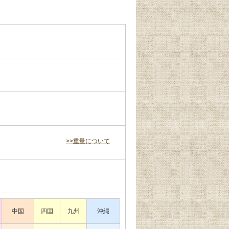
>>重量について
中国
四国
九州
沖縄