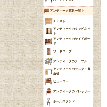
ブルーウィローパターン
アンティーク家具一覧
フローブルー（Flow
チェスト
Blue）
アンティークのキャビネッ
YUAN
ト
アンティークのサイドボー
チンツ
ド
クリノリン
ワードローブ
アンティークのテーブル
アンティークのデスク・書
斎机
ビューロー
アンティークのドレッサー
ホールスタンド