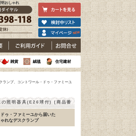
照明おしゃれ
雑貨
絨毯
住宅建材
スクランプ、コントワール・ドゥ・ファミーユ
照明器具(E26球付) (商品番
・ドゥ・ファミーユから届いた
しゃれなデスクランプ
e