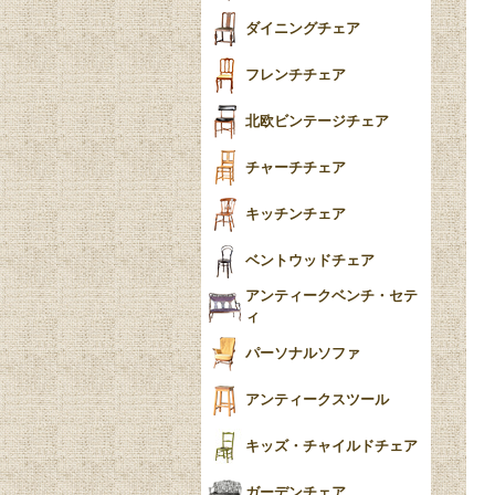
テーパードレッグ
ダイニングチェア
おしゃれラグ
フレンチカブリオール
フレンチチェア
ごみ箱
カブリオールレッグ
北欧ビンテージチェア
収納箱
パッドフット
チャーチチェア
クロウ＆ボール
クッション
キッチンチェア
ブラケットフィート
おしゃれなカーテン
ベントウッドチェア
バンフット
マルチクロス・カバ
アンティークベンチ・セテ
ー
ィ
トライポッド
ミラー
パーソナルソファ
バラスター
花瓶おしゃれ
アンティークスツール
陶磁器の模様一覧
陶器の人形
キッズ・チャイルドチェア
イマリ（IMARI）
ブルー＆ホワイト
キャンドルホルダー
ガーデンチェア