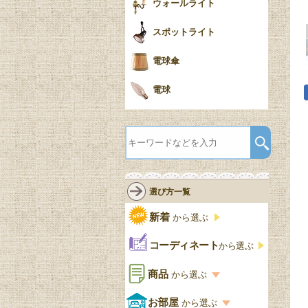
ウォールライト
スポットライト
電球傘
電球
選び方一覧
新着
から選ぶ
コーディネート
から選ぶ
商品
から選ぶ
商品一覧を見る
お部屋
から選ぶ