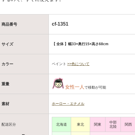
cf-1351
商品番号
【 全体 】幅33×奥行15×高さ68cm
サイズ
ペイント
>>色について
カラー
重量
女性一人
で移動が可能
ホーロー・エナメル
素材
中部
配送区分
北海道
東北
関東
関西
北陸