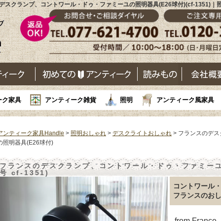
デスクランプ、コントワール・ドゥ・ファミーユの照明器具(E26球付)(cf-1351)｜
ーク家具
アンティーク雑貨
照明
アンティーク風家具
アンティーク家具Handle
>
照明おしゃれ
>
デスクライトおしゃれ
> フランスのデ
の照明器具(E26球付)
フランスのデスクランプ、コントワール・ドゥ・ファミーユの
号 cf-1351)
コントワール
フランスのお
from Franc