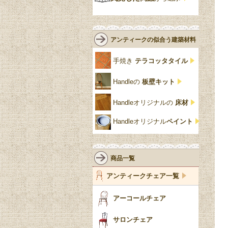
緑
エルム材
NATHAN
ロココ様式
リネンフォールド
鏡台
白・ホワイト
ローズウッド材
ロイドルーム
シノワズリ
ルネット
花台
アンティークの似合う建築材料
クリア・透明
サテンウッド材
コントワールドファミー
シャビーシック
アカンサス
ユ
手焼き
テラコッタタイル
仏壇おしゃれ
黒・ブラック
ビーチ材
クイーンアン様式
パイクラスト
ジェニファーテイラー
Handleの
板壁キット
靴箱収納
トーラ材
エドワーディアン
アーチ
チェスターフィールド
Handleオリジナルの
床材
スリッパ収納
チッペンデール様式
ハスク
リリパットレーン
Handleオリジナル
ペイント
おしゃれな傘立て
ミッドセンチュリー
脚のモチーフ一覧
アングルポイズ
壁掛け家具
アールヌーボー
ターニングレッグ
ウォーカー＆ホール
商品一覧
パーテーション・間
アールデコ
バルボスレッグ
アンティークチェア一覧
仕切り
ヴィクトリアン
ボビンターニング
ガーデンファニチャ
アーコールチェア
ー
ツイスト
サロンチェア
食器おしゃれ