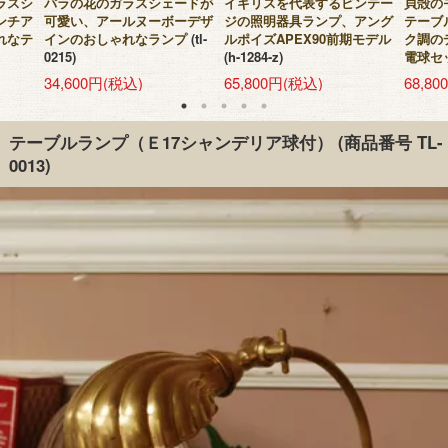
ラスシ
バラの花のガラスシェードが
イギリスを代表するビンテー
貝殻の
ンチア
可愛い、アールヌーボーデザ
ジの照明器具ランプ、アング
テーブ
れなテ
インのおしゃれなランプ
(tl-
ルポイズAPEX90前期モデル
ク調の
0215)
(h-1284-z)
電球セ
34,600円(税込)
65,800円(税込)
68,8
テーブルランプ（Ｅ17シャンデリア球付）
(商品番号 TL-
0013)