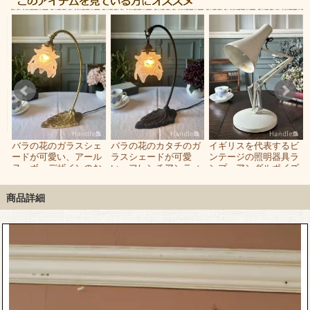
ア
バラの花のガラスシェ
バラの花のカタチのガ
イギリスを代表するビ
製
ードが可愛い、アール
ラスシェードが可愛
ンテージの照明器具ラ
ヌーボーデザインのお
い、フレンチアンティ
ンプ、アングルポイズ
しゃれなランプ
ーク調のおしゃれなテ
APEX90前期モデル
ーブルランプ
商品詳細