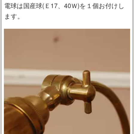
電球は国産球(Ｅ17、40Ｗ)を１個お付けし
ます。