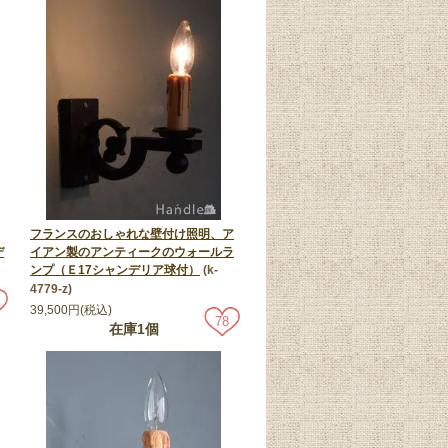
フランスのおしゃれな壁付け照明、ア
デ
イアン製のアンティークのウォールラ
ンプ（Ｅ17シャンデリア球付）
(k-
4779-z)
39,500円(税込)
78
在庫1個