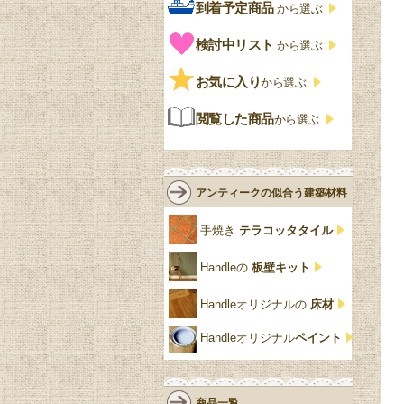
ェア
Handleオリジナル
年代別の一覧
到着予定商品
から選ぶ
グ
ゴシック・チューダー様
ペイント、カラー
プチポワン
ウォールナット材
洋服タンス
ウィリアムモリス
アンティーク
式
検討中リスト
から選ぶ
ストラップワーク
赤
バーボラ細工
チーク材
アーコール
ビンテージ
チェストおしゃれ
エリザベス様式
お気に入り
雷文
から選ぶ
青
パイン材
G-PLAN
アンティーク調
ジャコビアン
クローゼット
ビーディング
閲覧した商品
から選ぶ
緑
エルム材
NATHAN
ロココ様式
リネンフォールド
鏡台
白・ホワイト
ローズウッド材
ロイドルーム
シノワズリ
ルネット
花台
アンティークの似合う建築材料
クリア・透明
サテンウッド材
コントワールドファミー
シャビーシック
アカンサス
ユ
手焼き
テラコッタタイル
仏壇おしゃれ
黒・ブラック
ビーチ材
クイーンアン様式
パイクラスト
ジェニファーテイラー
Handleの
板壁キット
靴箱収納
トーラ材
エドワーディアン
アーチ
チェスターフィールド
Handleオリジナルの
床材
スリッパ収納
チッペンデール様式
ハスク
リリパットレーン
Handleオリジナル
ペイント
おしゃれな傘立て
ミッドセンチュリー
脚のモチーフ一覧
アングルポイズ
壁掛け家具
アールヌーボー
ターニングレッグ
ウォーカー＆ホール
商品一覧