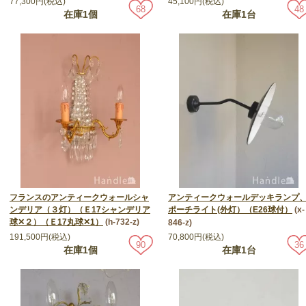
77,300円(税込)
45,100円(税込)
68
48
在庫1個
在庫1台
フランスのアンティークウォールシャ
アンティークウォールデッキランプ
ンデリア（３灯）（Ｅ17シャンデリア
ポーチライト(外灯）（E26球付）
(x-
球✕２）（Ｅ17丸球✕1）
(h-732-z)
846-z)
191,500円(税込)
70,800円(税込)
90
36
在庫1個
在庫1台