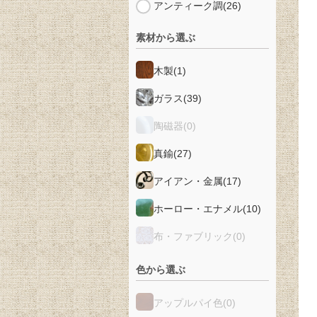
アンティーク調
(26)
素材から選ぶ
木製
(1)
ガラス
(39)
陶磁器
(0)
真鍮
(27)
アイアン・金属
(17)
ホーロー・エナメル
(10)
布・ファブリック
(0)
色から選ぶ
アップルパイ色
(0)