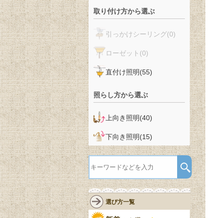
取り付け方から選ぶ
引っかけシーリング
(0)
ローゼット
(0)
直付け照明
(55)
照らし方から選ぶ
上向き照明
(40)
下向き照明
(15)
選び方一覧