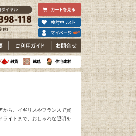
雑貨
絨毯
住宅建材
アから、イギリスやフランスで買
ドライトまで、おしゃれな照明を