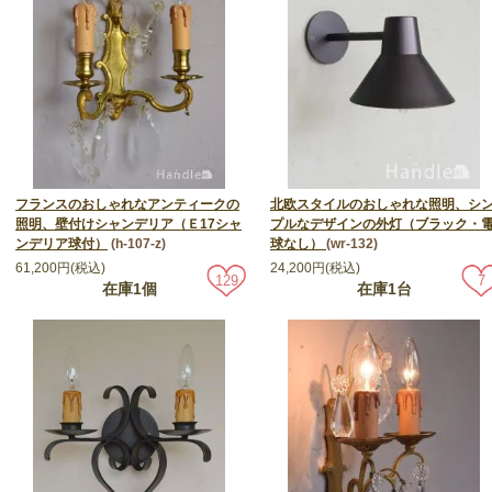
フランスのおしゃれなアンティークの
北欧スタイルのおしゃれな照明、シ
照明、壁付けシャンデリア（Ｅ17シャ
プルなデザインの外灯（ブラック・
ンデリア球付）
(h-107-z)
球なし）
(wr-132)
61,200円(税込)
24,200円(税込)
129
7
在庫1個
在庫1台