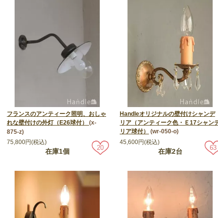
フランスのアンティーク照明、おしゃ
Handleオリジナルの壁付けシャンデ
れな壁付けの外灯（E26球付）
(x-
リア（アンティーク色・Ｅ17シャン
リア球付）
(wr-050-o)
875-z)
75,800円(税込)
45,600円(税込)
20
63
在庫1個
在庫2台