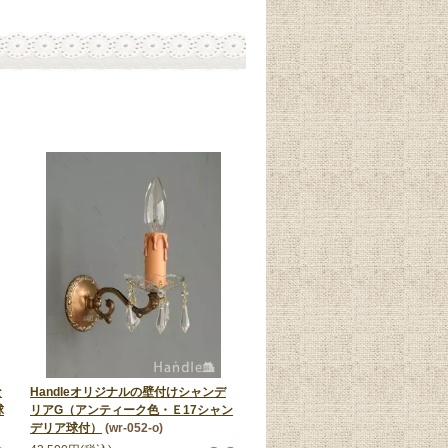
な
Handleオリジナルの壁付けシャンデ
球
リアG（アンティーク色・Ｅ17シャン
デリア球付）
(wr-052-o)