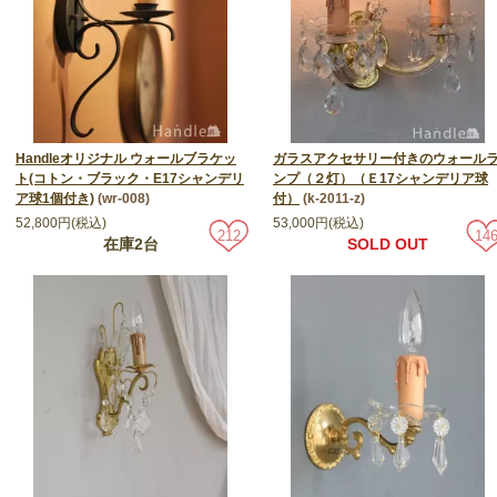
Handleオリジナル ウォールブラケッ
ガラスアクセサリー付きのウォール
ト(コトン・ブラック・E17シャンデリ
ンプ（２灯）（Ｅ17シャンデリア球
ア球1個付き)
(wr-008)
付）
(k-2011-z)
52,800円(税込)
53,000円(税込)
212
14
在庫2台
SOLD OUT