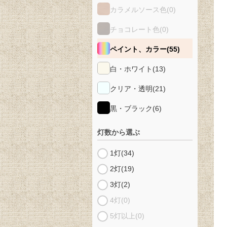
カラメルソース色
(0)
チョコレート色
(0)
ペイント、カラー
(55)
白・ホワイト
(13)
クリア・透明
(21)
黒・ブラック
(6)
灯数から選ぶ
1灯
(34)
2灯
(19)
3灯
(2)
4灯
(0)
5灯以上
(0)