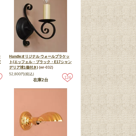
ン
Handleオリジナル ウォールブラケッ
電
ト(エッフェル・ブラック・E17シャン
デリア球1個付き)
(wr-032)
52,800円(税込)
124
在庫2台