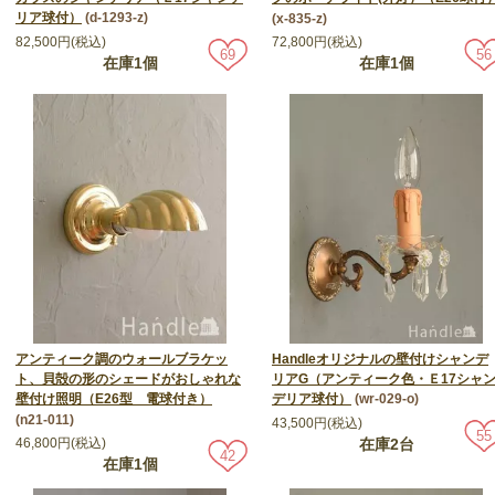
リア球付）
(d-1293-z)
(x-835-z)
82,500円(税込)
72,800円(税込)
69
56
在庫1個
在庫1個
アンティーク調のウォールブラケッ
Handleオリジナルの壁付けシャンデ
ト、貝殻の形のシェードがおしゃれな
リアG（アンティーク色・Ｅ17シャ
壁付け照明（E26型 電球付き）
デリア球付）
(wr-029-o)
(n21-011)
43,500円(税込)
55
46,800円(税込)
在庫2台
42
在庫1個