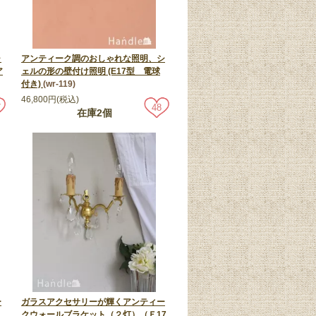
ャ
アンティーク調のおしゃれな照明、シ
ア
ェルの形の壁付け照明 (E17型 電球
付き)
(wr-119)
46,800円(税込)
7
48
在庫2個
ー
ガラスアクセサリーが輝くアンティー
）
クウォールブラケット（２灯）（Ｅ17