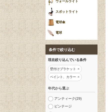
ウォールライト
スポットライト
電球傘
電球
条件で絞り込む
現在絞り込んでいる条件
壁付けブラケット
ペイント、カラー
年代から選ぶ
アンティーク
(29)
ビンテージ