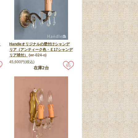
ラ
Handleオリジナルの壁付けシャンデ
リア（アンティーク色・Ｅ17シャンデ
リア球付）
(wr-024-o)
45,600円(税込)
6
65
在庫2台