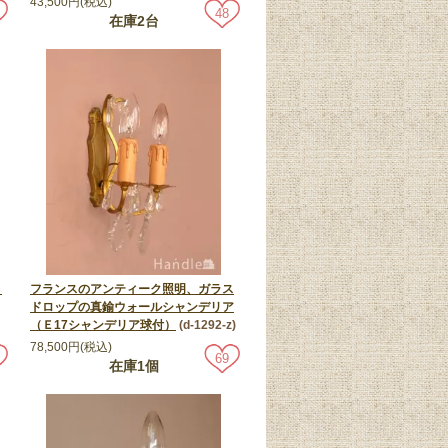
43,500円(税込)
48
在庫2台
、
フランスのアンティーク照明、ガラス
ドロップの真鍮ウォールシャンデリア
（Ｅ17シャンデリア球付）
(d-1292-z)
78,500円(税込)
69
在庫1個