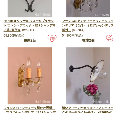
Handleオリジナル ウォールブラケッ
フランスのアンティークウォールシ
ト(コトン・ブラック・E17シャンデリ
ンデリア（２灯）（Ｅ17シャンデリ
ア球2個付き)
(wr-011)
球付）
(h-328-z)
68,800円(税込)
54,800円(税込)
136
22
在庫2台
在庫2個
フランスのアンティーク壁付け照明、
濃いグリーンがカッコいいアンティ
ガラスのシャンデリア（Ｅ17シャンデ
クのポーチライト(外灯）（E26球付