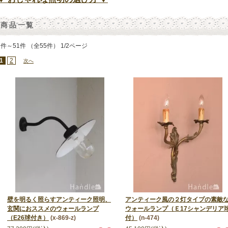
商品一覧
1件～51件 （全55件） 1/2ページ
1
2
次へ
壁を明るく照らすアンティーク照明、
アンティーク風の２灯タイプの素敵
玄関におススメのウォールランプ
ウォールランプ（Ｅ17シャンデリア
（E26球付き）
(x-869-z)
付）
(n-474)