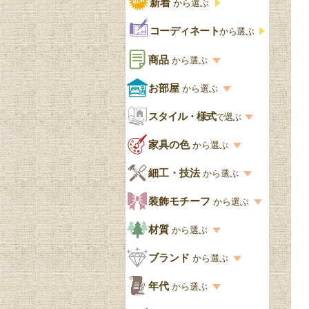
新着
から選ぶ
コーディネート
から選ぶ
商品
から選ぶ
商品一覧を見る
お部屋
から選ぶ
お部屋から選ぶ一覧
スタイル・様式
収納家具
で選ぶ
リビング
スタイル一覧
家具の色
から選ぶ
書棚
キッチン・ダイニング
英国アンティーク
家具の色一覧
細工・技法
から選ぶ
デスクおしゃれ
寝室
英国クラシック
カスタード色
細工・技法の一覧
装飾モチーフ
から選ぶ
食器棚おしゃれ
書斎
北欧ビンテージ
アップルパイ色
象嵌・マーケットリー
模様の一覧
材質
から選ぶ
木製ワゴン
和室
フレンチエレガント
カラメルソース色
寄木・パーケットリー
ペディメント
材質の一覧
ブランド
から選ぶ
テーブルおしゃれ
玄関・ガーデン
ナチュラルカントリー
チョコレート色
浮き彫り（レリーフ）
コーニス
オーク材
ブランド一覧
年代
から選ぶ
おしゃれな椅子・チ
様式一覧
オリーブ色
透かし彫り
アプライドモールディン
マホガニー