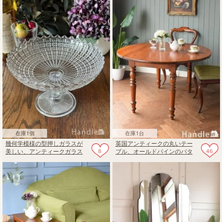
のフロアスタンド
在庫1個
在庫1台
幾何学模様の型押しガラスが
英国アンティークの丸いテー
8
46
美しい、アンティークガラス
ブル、オールドパインのバタ
のコンポート
フライテーブル