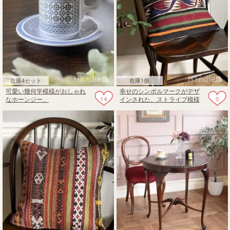
在庫4セット
在庫1個
可愛い幾何学模様がおしゃれ
幸せのシンボルマークがデザ
14
0
なホーンジー、
インされた、ストライプ模様
TAPESTRY「タペストリー」
のオールドキリムのクッショ
のデミタスカップ＆ソーサー
ンカバー