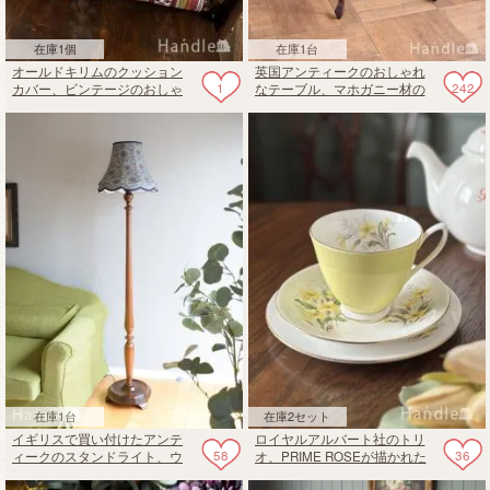
在庫1個
在庫1台
オールドキリムのクッション
英国アンティークのおしゃれ
1
242
カバー、ビンテージのおしゃ
なテーブル、マホガニー材の
れなストライプ模様
美しいティーテーブル
在庫1台
在庫2セット
イギリスで買い付けたアンテ
ロイヤルアルバート社のトリ
58
36
ィークのスタンドライト、ウ
オ、PRIME ROSEが描かれた
ィリアムモリスシェード付き
アンティーク食器