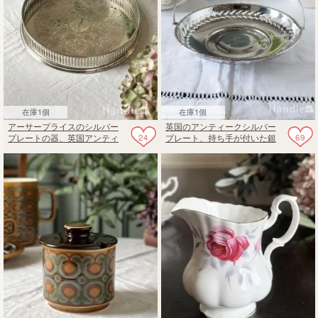
在庫1個
在庫1個
アーサープライスのシルバー
英国のアンティークシルバー
24
69
プレートの器、英国アンティ
プレート、持ち手が付いた銀
ークのおしゃれなギャラリー
のバスケット
トレイ