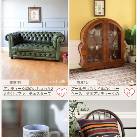
のサロンチェア
毯
在庫1脚
在庫1台
アンティーク調のおしゃれな2
アールデコスタイルのショー
270
140
人掛けソファ、チェスターフ
ケース、英国アンティークの
ィールドソファ（グリーン）
ガラスキャビネット