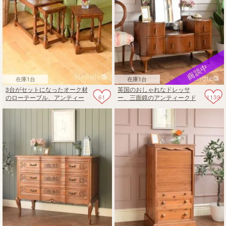
在庫1台
在庫1台
3台がセットになったオーク材
英国のおしゃれなドレッサ
61
1139
のローテーブル、アンティー
ー、三面鏡のアンティークド
クのおしゃれなネストテーブ
レッシングテーブル
ル