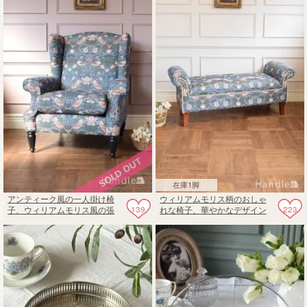
在庫1脚
アンティーク風の一人掛け椅
ウィリアムモリス柄のおしゃ
139
223
子、ウィリアムモリス風の張
れな椅子、華やかなデザイン
地がおしゃれなジェニファー
のロールアームベンチ（ジェ
テイラーのアームチェア
ニファーテイラー）