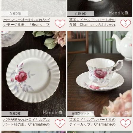
在庫2個
在庫1個
ホーンジー社のおしゃれなビ
英国ロイヤルアルバート社の
4
0
ンテージ食器、「Bronte」ブ
食器、Charmaineのおしゃれ
ロンテシリーズのシュガーポ
なミルクポット
ット
在庫5枚
在庫5セット
バラが描かれたロイヤルアル
英国ロイヤルアルバート社の
2
4
バート社の皿、Charmaineの
ティーカップ、Charmaineの
美しいアンティークプレート
おしゃれなカップ＆ソーサー