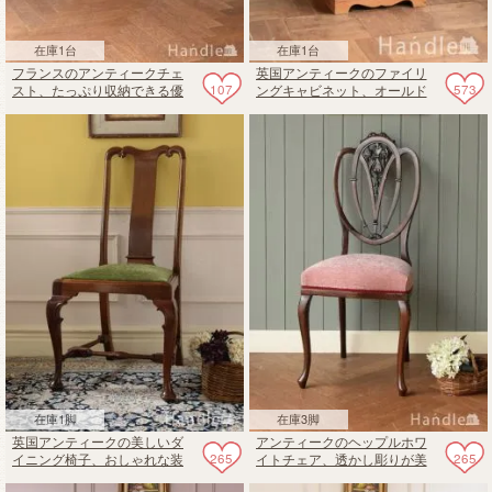
在庫1台
在庫1台
フランスのアンティークチェ
英国アンティークのファイリ
107
573
スト、たっぷり収納できる優
ングキャビネット、オールド
雅な猫脚のタンス
パイン材のジャバラ扉の家具
在庫1脚
在庫3脚
英国アンティークの美しいダ
アンティークのヘップルホワ
265
265
イニング椅子、おしゃれな装
イトチェア、透かし彫りが美
飾のクイーンアンチェア
しい英国の椅子