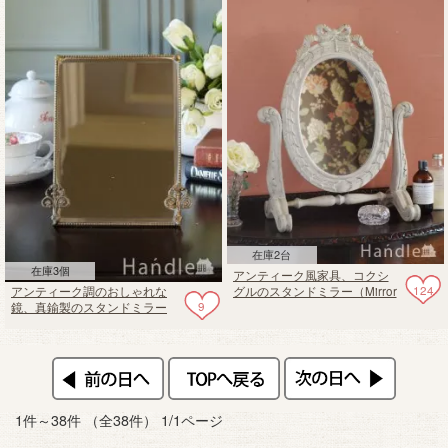
ド・オーバルプレートS）
在庫2台
在庫3個
アンティーク風家具、コクシ
124
アンティーク調のおしゃれな
グルのスタンドミラー（Mirror
9
鏡、真鍮製のスタンドミラー
Coiffeuse Brume）
1件～38件 （全38件） 1/1ページ