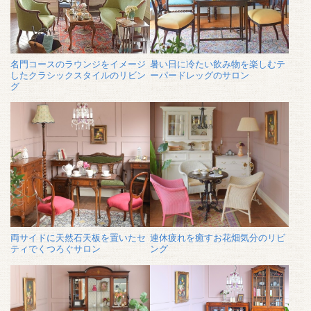
名門コースのラウンジをイメージ
暑い日に冷たい飲み物を楽しむテ
したクラシックスタイルのリビン
ーパードレッグのサロン
グ
両サイドに天然石天板を置いたセ
連休疲れを癒すお花畑気分のリビ
ティでくつろぐサロン
ング