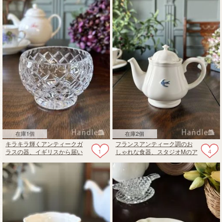
在庫1個
在庫2個
キラキラ輝くアンティークガ
フランスアンティーク調のお
1
4
ラスの器、イギリスから届い
しゃれな食器、スタジオMのア
たプレスドグラスのボウル
ーリーバードのティーポット