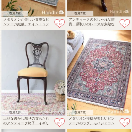
在庫1枚
在庫1枚
メダリオンが美しい貴重なビ
アンティークのおしゃれな雑
213
37
ンテージ絨毯、ナイントゥデ
貨、縁取りのレースが素敵な
シュクの貴重なオールドペル
テーブルクロス
シャ
在庫1脚
在庫1枚
上品な透かし彫りの背もたれ
メダリオン模様が美しいビン
107
210
のアンティーク椅子、イギリ
テージのラグ、モハジェラン
スから届いたビクトリア様式
（Mohajeran）のペルシャ絨