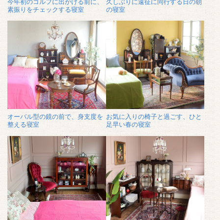
今年初のゴルフに出かける前に、
久しぶりに遠征に同行する日の朝
素振りをチェックする寝室
の寝室
オーバル型の鏡の前で、身支度を
お気に入りの椅子と過ごす、ひと
整える寝室
足早い春の寝室