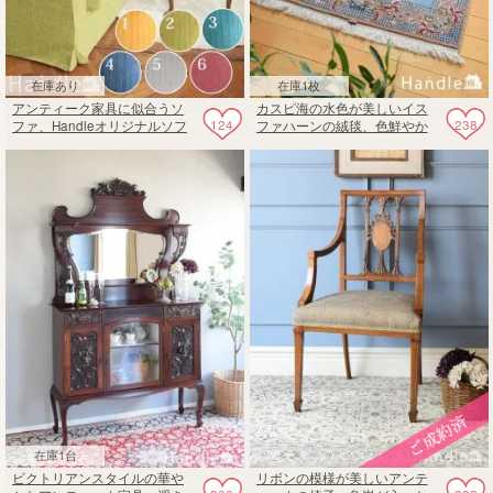
在庫あり
在庫1枚
アンティーク家具に似合うソ
カスピ海の水色が美しいイス
124
238
ファ、Handleオリジナルソフ
ファハーンの絨毯、色鮮やか
ァ「Marie」
なビンテージのペルシャ
在庫1台
ビクトリアンスタイルの華や
リボンの模様が美しいアンテ