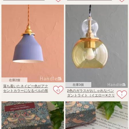
ル・ドゥ・ファミーユのテー
ダントライト（コード・シャ
ブルランプ(E26球付・グレイ)
ンデリア電球・ギャラリーA付
き）
在庫2個
在庫3個
落ち着いたネイビー色がアク
43
2色のガラスがおしゃれなペン
セントカラーになるベルの形
1
ダントライト（イエロー✕クリ
のアイアンシェードのペンダ
ア）（E17型LED電球付き ）
ントライト(コード・シャンデ
リア電球・ギャラリーA付き)