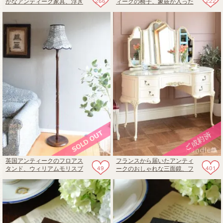
266
222
かなアンティーク家具、浮き
ィークの椅子、象嵌が入った
彫りの装飾が美しいパーラー
マホガニー材のアームチェア
キャビネット
英国アンティークのフロアス
フランスから届いたアンティ
49
401
タンド、ウィリアムモリスブ
ークのおしゃれな三面鏡、フ
レアラビットの照明（B22シャ
レンチスタイルのドレッサー
ンデリア球付）
テーブル