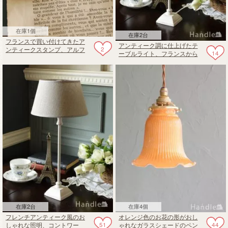
在庫1個
在庫2台
フランスで買い付けてきたア
アンティーク調に仕上げたテ
2
ンティークスタンプ、アルフ
14
ーブルライト、フランスから
ァベットスタンプ（V）
届いたコントワール・ドゥ・
ファミーユの照明(E26球付)
在庫2台
在庫4個
フレンチアンティーク風のお
オレンジ色のお花の形がおし
51
44
しゃれな照明、コントワー
ゃれなガラスシェードのペン