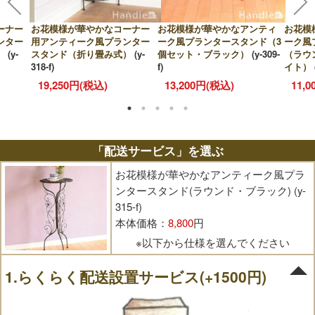
ーナー
お花模様が華やかなコーナー
お花模様が華やかなアンティ
お花模
ンター
用アンティーク風プランター
ーク風プランタースタンド（3
ーク風
）
(y-
スタンド（折り畳み式）
(y-
個セット・ブラック）
(y-309-
（ラウ
318-f)
f)
イト）
19,250円(税込)
13,200円(税込)
11,
「配送サービス」を選ぶ
お花模様が華やかなアンティーク風プラ
ンタースタンド(ラウンド・ブラック) (y-
315-f)
本体価格：
8,800
円
※以下から仕様を選んでください
1.らくらく配送設置サービス(+1500円)