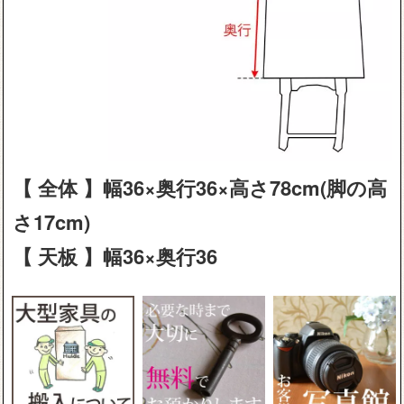
【 全体 】幅36×奥行36×高さ78cm(脚の高
さ17cm)
【 天板 】幅36×奥行36