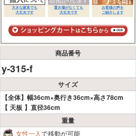
大きな家具でも
置き場がなくても
お客様の声を
大丈夫です
大丈夫です
ご紹介します
商品番号
y-315-f
サイズ
【全体】幅36cm×奥行き36cm×高さ78cm
【 天板 】直径36cm
重量
女性一人
で移動が可能