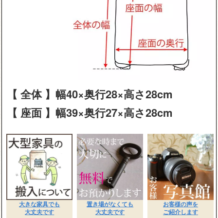
【 全体 】幅40×奥行28×高さ28cm
【 座面 】幅39×奥行27×高さ28cm
大きな家具でも
置き場がなくても
お客様の声を
大丈夫です
大丈夫です
ご紹介します