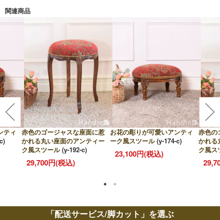
関連商品
ンティ
赤色のゴージャスな座面に惹
お花の彫りが可愛いアンティ
赤色の
c)
かれる丸い座面のアンティー
ーク風スツール
(y-174-c)
かれる
ク風スツール
(y-192-c)
ク風ス
23,100円(税込)
29,700円(税込)
29,
「配送サービス/脚カット」を選ぶ