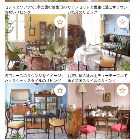
セティとソファでL字に囲む誕生日の
サロンセットと優雅に過ごすラウン
お祝いリビング
ジ気分のリビング
名門コースのラウンジをイメージし
お買い物の疲れをティーテーブルで
たクラシックスタイルのリビング
癒す英国スタイルのリビング