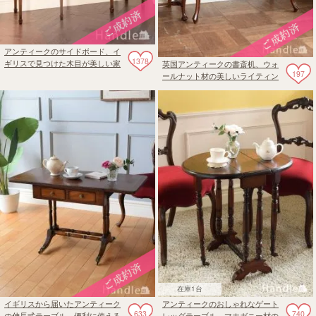
アンティークのサイドボード、イ
1378
ギリスで見つけた木目が美しい家
英国アンティークの書斎机、ウォ
197
具
ールナット材の美しいライティン
グデスク
在庫1台
イギリスから届いたアンティーク
アンティークのおしゃれなゲート
633
740
の伸長式テーブル、便利に使える
レッグテーブル、マホガニー材の