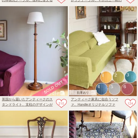
バタフライコーヒーテーブル
伸長式テーブル
在庫あり
英国から届いたアンティークのス
アンティーク家具に似合うソフ
210
124
タンドライト、支柱のデザインが
ァ、Handleオリジナルソファ
おしゃれなフロアランプ
「Marie」