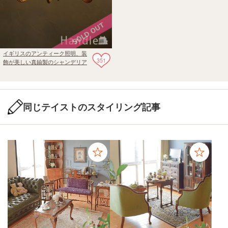
イギリスのアンティーク照明、装
351
飾が美しい真鍮製のシャンデリア
(６灯)（Ｅ17シャンデリア球付）
同じテイストのスタイリング記事