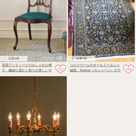
在庫3脚
在庫1枚
英国アンティークのおしゃれな椅
コルクウールのオールドペルシャ
553
338
子、繊細な透かし彫りの美しいサ
絨毯、Kashan（カシャーン）のラ
ロンチェア
グ