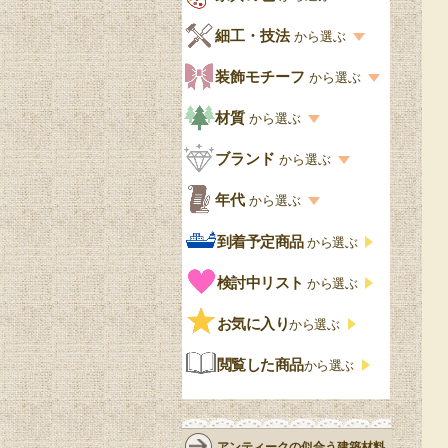
キッチン・ダイニング
英国アンティーク
家具の色一覧
細工・技法
から選ぶ
デスクおしゃれ
寝室
英国クラシック
カスタード色
細工・技法の一覧
装飾モチーフ
から選ぶ
食器棚おしゃれ
書斎
北欧ビンテージ
アップルパイ色
象嵌・マーケットリー
模様の一覧
材質
から選ぶ
木製ワゴン
和室
フレンチエレガント
カラメルソース色
寄木・パーケットリー
ペディメント
材質の一覧
ブランド
から選ぶ
テーブルおしゃれ
玄関・ガーデン
ナチュラルカントリー
チョコレート色
浮き彫り（レリーフ）
コーニス
オーク材
ブランド一覧
年代
から選ぶ
おしゃれな椅子・チ
様式一覧
オリーブ色
透かし彫り
アプライドモールディン
マホガニー
ェア
Handleオリジナル
年代別の一覧
到着予定商品
から選ぶ
グ
ゴシック・チューダー様
ペイント、カラー
プチポワン
ウォールナット材
洋服タンス
ウィリアムモリス
アンティーク
式
検討中リスト
から選ぶ
ストラップワーク
赤
バーボラ細工
チーク材
アーコール
ビンテージ
チェストおしゃれ
エリザベス様式
お気に入り
雷文
から選ぶ
青
パイン材
G-PLAN
アンティーク調
ジャコビアン
クローゼット
ビーディング
閲覧した商品
から選ぶ
緑
エルム材
NATHAN
ロココ様式
リネンフォールド
鏡台
白・ホワイト
ローズウッド材
ロイドルーム
シノワズリ
ルネット
花台
アンティークの似合う建築材料