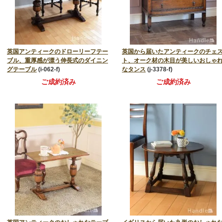
英国アンティークのドローリーフテー
英国から届いたアンティークのチェ
ブル、重厚感が漂う伸長式のダイニン
ト、オーク材の木目が美しいおしゃ
グテーブル
(i-062-f)
なタンス
(j-3378-f)
ご成約済み
ご成約済み