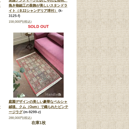
な
英国アンティークのおしゃれな照明、
コ
挽き物細工の装飾が美しいスタンドラ
イト（Ｂ22シャンデリア球付）
(k-
3125-f)
158,000円(税込)
SOLD OUT
庭園デザインの美しい豪華なペルシャ
ウ
絨毯、クム（Qum）で織られたビンテ
ージラグ
(m-9299-z)
288,000円(税込)
在庫1枚