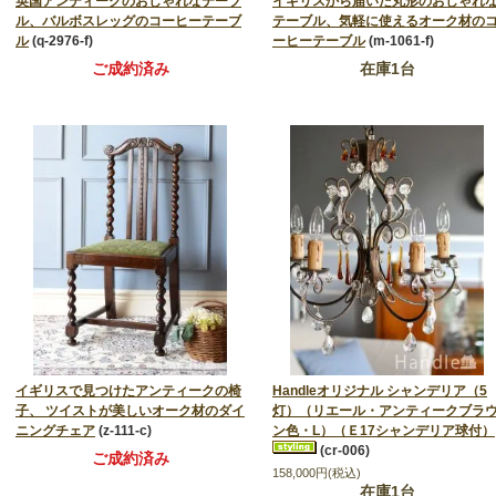
英国アンティークのおしゃれなテーブ
イギリスから届いた丸形のおしゃれ
ル、バルボスレッグのコーヒーテーブ
テーブル、気軽に使えるオーク材の
ル
(q-2976-f)
ーヒーテーブル
(m-1061-f)
ご成約済み
在庫1台
イギリスで見つけたアンティークの椅
Handleオリジナル シャンデリア（5
子、 ツイストが美しいオーク材のダイ
灯）（リエール・アンティークブラ
ニングチェア
(z-111-c)
ン色・L）（Ｅ17シャンデリア球付）
(cr-006)
ご成約済み
158,000円(税込)
在庫1台