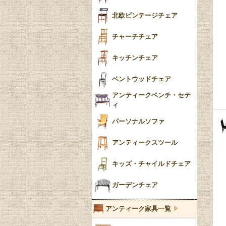
ごみ箱
カブリオールレッグ
北欧ビンテージチェア
収納箱
パッドフット
チャーチチェア
クロウ＆ボール
クッション
キッチンチェア
ブラケットフィート
おしゃれなカーテン
ベントウッドチェア
バンフット
マルチクロス・カバ
アンティークベンチ・セテ
ー
ィ
トライポッド
ミラー
パーソナルソファ
バラスター
花瓶おしゃれ
アンティークスツール
陶磁器の模様一覧
陶器の人形
キッズ・チャイルドチェア
イマリ（IMARI）
ブルー＆ホワイト
キャンドルホルダー
ガーデンチェア
ブルーウィローパターン
アンティーク家具一覧
フローブルー（Flow