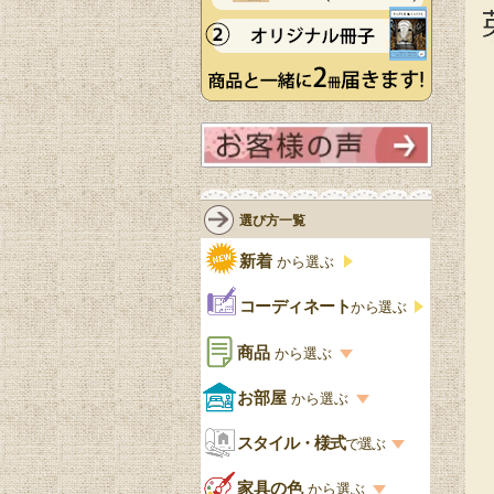
選び方一覧
新着
から選ぶ
コーディネート
から選ぶ
商品
から選ぶ
商品一覧を見る
お部屋
から選ぶ
お部屋から選ぶ一覧
スタイル・様式
収納家具
で選ぶ
リビング
スタイル一覧
家具の色
から選ぶ
書棚