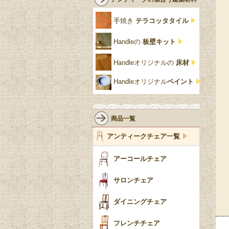
クリア・透明
サテンウッド材
コントワールドファミー
シャビーシック
アカンサス
ユ
手焼き
テラコッタタイル
仏壇おしゃれ
黒・ブラック
ビーチ材
クイーンアン様式
パイクラスト
ジェニファーテイラー
Handleの
板壁キット
靴箱収納
トーラ材
エドワーディアン
アーチ
チェスターフィールド
Handleオリジナルの
床材
スリッパ収納
チッペンデール様式
ハスク
リリパットレーン
Handleオリジナル
ペイント
おしゃれな傘立て
ミッドセンチュリー
脚のモチーフ一覧
アングルポイズ
壁掛け家具
アールヌーボー
ターニングレッグ
ウォーカー＆ホール
商品一覧
パーテーション・間
アールデコ
バルボスレッグ
アンティークチェア一覧
仕切り
ヴィクトリアン
ボビンターニング
ガーデンファニチャ
アーコールチェア
ー
ツイスト
サロンチェア
食器おしゃれ
テーパードレッグ
ダイニングチェア
おしゃれラグ
フレンチカブリオール
フレンチチェア