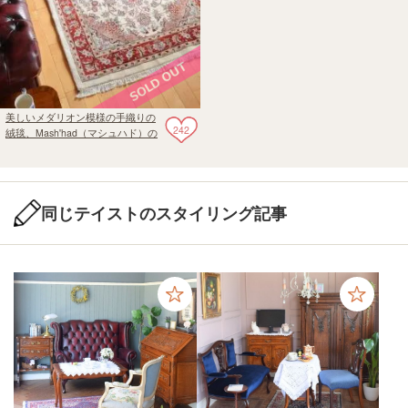
美しいメダリオン模様の手織りの
242
絨毯、Mash'had（マシュハド）の
ペルシャ絨毯
同じテイストのスタイリング記事