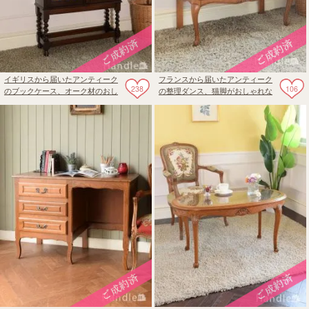
イギリスから届いたアンティーク
フランスから届いたアンティーク
238
106
のブックケース、オーク材のおし
の整理ダンス、猫脚がおしゃれな
ゃれな本棚
ドロワーズ3段チェスト