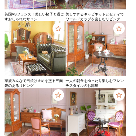
英国VSフランス！美しい椅子と過ご
美しすぎるキャビネットとセティで
すおしゃれなサロン
ワールドカップを楽しむリビング
家族みんなで日焼け止めを塗る三面
一人の朝食をゆったり楽しむフレン
鏡のあるリビング
チスタイルのお部屋