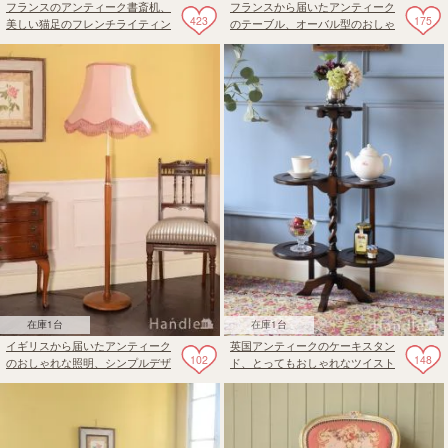
フランスのアンティーク書斎机、
フランスから届いたアンティーク
423
175
美しい猫足のフレンチライティン
のテーブル、オーバル型のおしゃ
グデスク
れなコーヒーテーブル
在庫1台
在庫1台
イギリスから届いたアンティーク
英国アンティークのケーキスタン
102
148
のおしゃれな照明、シンプルデザ
ド、とってもおしゃれなツイスト
インのアンティークフロアランプ
足のプランツスタンド