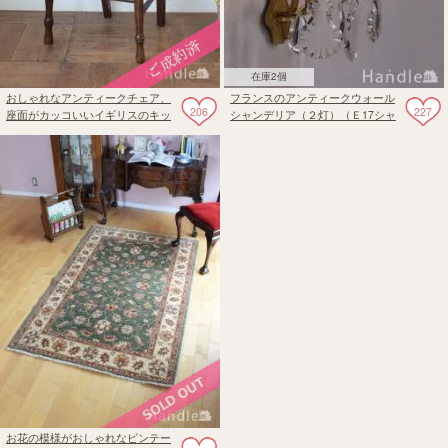
在庫2個
おしゃれなアンティークチェア、
フランスのアンティークウォール
206
227
座面がカッコいいイギリスのキッ
シャンデリア（２灯）（Ｅ17シャ
チンチェア
ンデリア球付）
お花の模様がおしゃれなビンテー