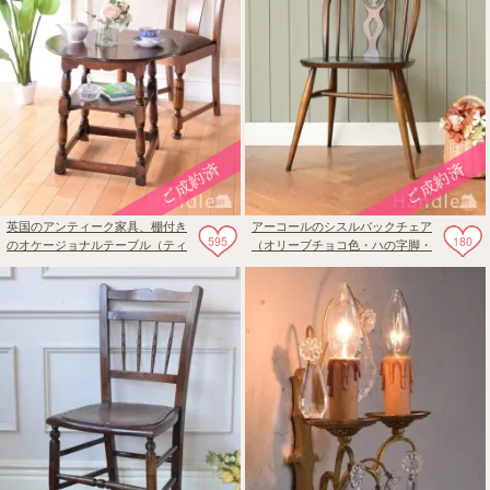
英国のアンティーク家具、棚付き
アーコールのシスルバックチェア
595
180
のオケージョナルテーブル（ティ
（オリーブチョコ色・ハの字脚・
ーテーブル）
タグ付き）