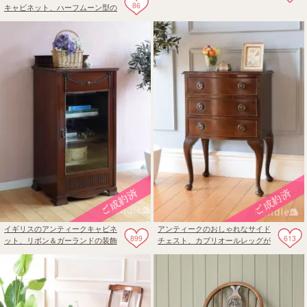
86
ード
キャビネット、ハーフムーン型の
ショーケース
イギリスのアンティークキャビネ
アンティークのおしゃれなサイド
899
613
ット、リボン＆ガーランドの装飾
チェスト、カブリオールレッグが
が美しいミュージックキャビネッ
美しいクラシックなチェスト
ト