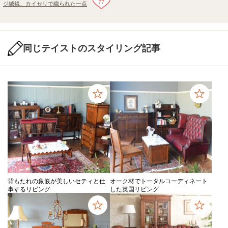
77
ジ絨毯、カイセリで織られた一点
もののトライバルラグ（カイセ
リ）
同じテイストのスタイリング記事
背もたれの象嵌が美しいセティと仕
オーク材でトータルコーディネート
事するリビング
した英国リビング