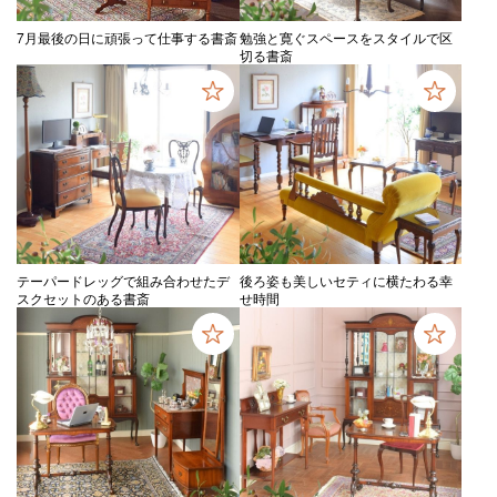
7月最後の日に頑張って仕事する書斎
勉強と寛ぐスペースをスタイルで区
切る書斎
テーパードレッグで組み合わせたデ
後ろ姿も美しいセティに横たわる幸
スクセットのある書斎
せ時間