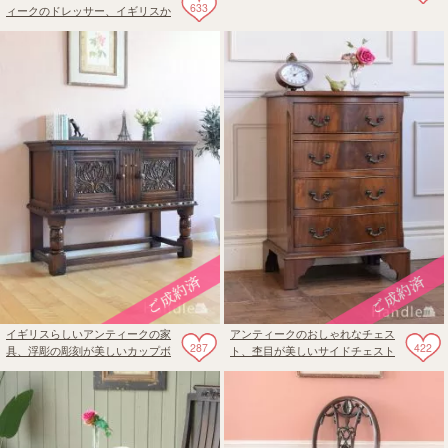
633
ュドレッサー
ィークのドレッサー、イギリスか
ら届いたマホガニー材のおしゃれ
な鏡台
イギリスらしいアンティークの家
アンティークのおしゃれなチェス
287
422
具、浮彫の彫刻が美しいカップボ
ト、杢目が美しいサイドチェスト
ードキャビネット