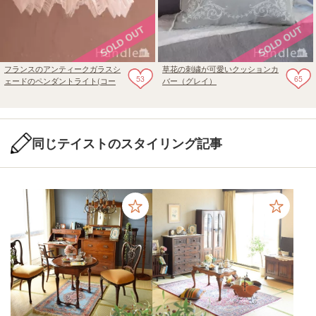
フランスのアンティークガラスシ
草花の刺繍が可愛いクッションカ
53
65
ェードのペンダントライト(コー
バー（グレイ）
ド・シャンデリア電球・ギャラリ
ーA付き)
同じテイストのスタイリング記事