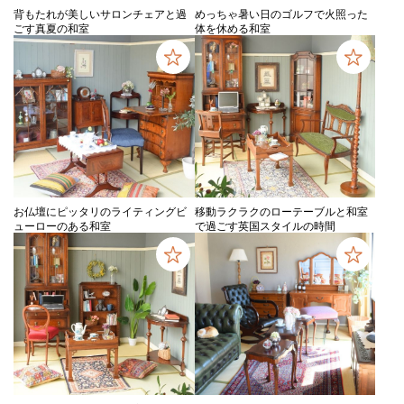
背もたれが美しいサロンチェアと過
めっちゃ暑い日のゴルフで火照った
ごす真夏の和室
体を休める和室
お仏壇にピッタリのライティングビ
移動ラクラクのローテーブルと和室
ューローのある和室
で過ごす英国スタイルの時間