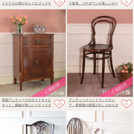
192
37
ドグラスの扉がキレイなブックケ
ク家具、プチポワンが美しいポー
ース
ルスクリーン
英国アンティークのサイドキャビ
アンティークベントウッドチェ
122
61
ネット、曲線が美しいペディスタ
ア、星模様の座面がおしゃれなダ
ルカップボード
ブルループのベントウッド