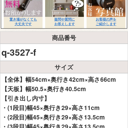
置き場がなくても
疑問や質問に
お客様の声を
大丈夫です
お答えします
ご紹介します
商品番号
q-3527-f
サイズ
【全体】幅54cm×奥行き42cm×高さ66cm
【天板】幅50.5×奥行き40.5cm
【引き出し内寸】
・(1段目)幅45×奥行き29×高さ11cm
・(2段目)幅45×奥行き29×高さ13.5cm
・(3段目)幅45×奥行き29×高さ13.5cm