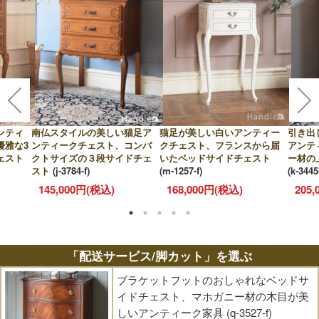
ンティ
南仏スタイルの美しい猫足ア
猫足が美しい白いアンティー
引き出
優雅な3
ンティークチェスト、コンパ
クチェスト、フランスから届
アンテ
ェスト
クトサイズの３段サイドチェ
いたベッドサイドチェスト
ー材の
スト
(j-3784-f)
(m-1257-f)
(k-3445-
145,000円(税込)
168,000円(税込)
205
「配送サービス/脚カット」を選ぶ
ブラケットフットのおしゃれなベッドサ
イドチェスト、マホガニー材の木目が美
しいアンティーク家具 (q-3527-f)