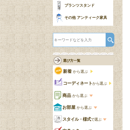
プランツスタンド
その他 アンティーク家具
選び方一覧
新着
から選ぶ
コーディネート
から選ぶ
商品
から選ぶ
商品一覧を見る
お部屋
から選ぶ
お部屋から選ぶ一覧
スタイル・様式
収納家具
で選ぶ
リビング
スタイル一覧