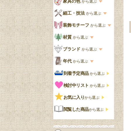
家具の色
から選ぶ
書棚
キッチン・ダイニング
英国アンティーク
家具の色一覧
細工・技法
から選ぶ
デスクおしゃれ
寝室
英国クラシック
カスタード色
細工・技法の一覧
装飾モチーフ
から選ぶ
食器棚おしゃれ
書斎
北欧ビンテージ
アップルパイ色
象嵌・マーケットリー
模様の一覧
材質
から選ぶ
木製ワゴン
和室
フレンチエレガント
カラメルソース色
寄木・パーケットリー
ペディメント
材質の一覧
ブランド
から選ぶ
テーブルおしゃれ
玄関・ガーデン
ナチュラルカントリー
チョコレート色
浮き彫り（レリーフ）
コーニス
オーク材
ブランド一覧
年代
から選ぶ
おしゃれな椅子・チ
様式一覧
オリーブ色
透かし彫り
アプライドモールディン
マホガニー
ェア
Handleオリジナル
年代別の一覧
到着予定商品
から選ぶ
グ
ゴシック・チューダー様
ペイント、カラー
プチポワン
ウォールナット材
洋服タンス
ウィリアムモリス
アンティーク
式
検討中リスト
から選ぶ
ストラップワーク
赤
バーボラ細工
チーク材
アーコール
ビンテージ
チェストおしゃれ
エリザベス様式
お気に入り
雷文
から選ぶ
青
パイン材
G-PLAN
アンティーク調
ジャコビアン
クローゼット
ビーディング
閲覧した商品
から選ぶ
緑
エルム材
NATHAN
ロココ様式
リネンフォールド
鏡台
白・ホワイト
ローズウッド材
ロイドルーム
シノワズリ