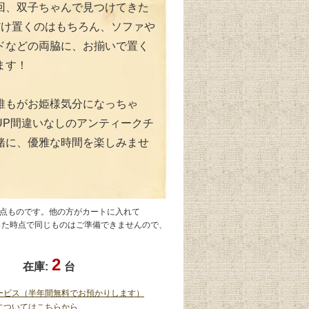
回、双子ちゃんで見つけてきた
だけ置くのはもちろん、ソファや
ドなどの両脇に、お揃いで置く
ます！
誰もがお姫様気分になっちゃ
UP間違いなしのアンティークチ
緒に、優雅な時間を楽しみませ
1点ものです。他の方がカートに入れて
なった時点で同じものはご準備できませんので、
2
在庫:
台
ービス（半年間無料でお預かりします）
についてはこちらから