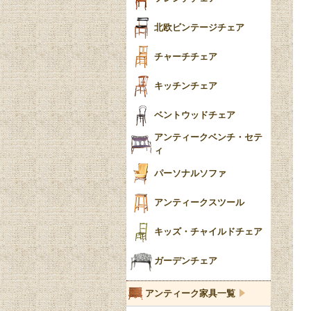
ごみ箱
カブリオールレッグ
北欧ビンテージチェア
収納箱
パッドフット
チャーチチェア
クロウ＆ボール
クッション
キッチンチェア
ブラケットフィート
おしゃれなカーテン
ベントウッドチェア
バンフット
マルチクロス・カバ
アンティークベンチ・セテ
ー
ィ
トライポッド
ミラー
パーソナルソファ
バラスター
花瓶おしゃれ
アンティークスツール
陶磁器の模様一覧
陶器の人形
キッズ・チャイルドチェア
イマリ（IMARI）
ブルー＆ホワイト
キャンドルホルダー
ガーデンチェア
ブルーウィローパターン
アンティーク家具一覧