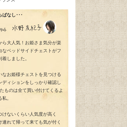
ばなし･･･
から大人気！お姫さま気分が楽
白なベッドサイドチェストがフ
到着しました。
いなお姫様チェストを見つける
ンディションをしっかり確認し
出たものは全て買い付けてくるよ
る私。
つけないくらい人気度が高く
け連れて帰って来ても気が付く