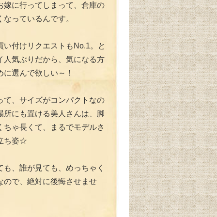
お嫁に行ってしまって、倉庫の
くなっているんです。
い付けリクエストもNo.1。と
イ人気ぶりだから、気になる方
めに選んで欲しい～！
って、サイズがコンパクトなの
場所にも置ける美人さんは、脚
くちゃ長くて、まるでモデルさ
立ち姿☆
ても、誰が見ても、めっちゃく
なので、絶対に後悔させませ