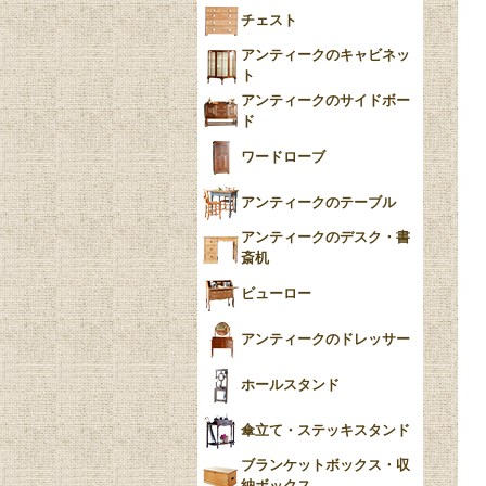
フローブルー（Flow
チェスト
Blue）
アンティークのキャビネッ
YUAN
ト
アンティークのサイドボー
チンツ
ド
クリノリン
ワードローブ
アンティークのテーブル
アンティークのデスク・書
斎机
ビューロー
アンティークのドレッサー
ホールスタンド
傘立て・ステッキスタンド
ブランケットボックス・収