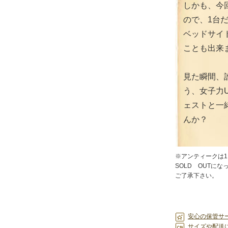
しかも、今
ので、1台
ベッドサイ
ことも出来
見た瞬間、
う、女子力
ェストと一
んか？
※アンティークは
SOLD OUTに
ご了承下さい。
安心の保管サ
サイズや配送