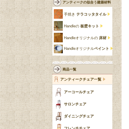
ルネット
花台
アンティークの似合う建築材料
クリア・透明
サテンウッド材
コントワールドファミー
シャビーシック
アカンサス
ユ
手焼き
テラコッタタイル
仏壇おしゃれ
黒・ブラック
ビーチ材
クイーンアン様式
パイクラスト
ジェニファーテイラー
Handleの
板壁キット
靴箱収納
トーラ材
エドワーディアン
アーチ
チェスターフィールド
Handleオリジナルの
床材
スリッパ収納
チッペンデール様式
ハスク
リリパットレーン
Handleオリジナル
ペイント
おしゃれな傘立て
ミッドセンチュリー
脚のモチーフ一覧
アングルポイズ
壁掛け家具
アールヌーボー
ターニングレッグ
ウォーカー＆ホール
商品一覧
パーテーション・間
アールデコ
バルボスレッグ
アンティークチェア一覧
仕切り
ヴィクトリアン
ボビンターニング
ガーデンファニチャ
アーコールチェア
ー
ツイスト
サロンチェア
食器おしゃれ
テーパードレッグ
ダイニングチェア
おしゃれラグ
フレンチカブリオール
フレンチチェア