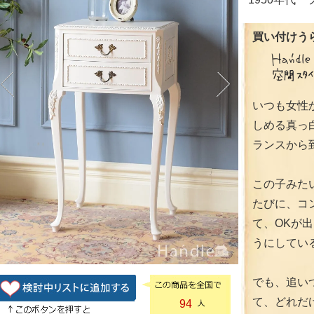
買い付けうら
いつも女性
しめる真っ
ランスから
この子みた
たびに、コ
て、OKが
うにしてい
でも、追い
て、どれだ
94