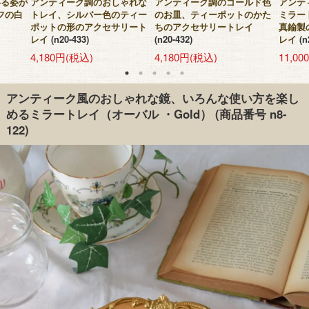
いる姿が
アンティーク調のおしゃれな
アンティーク調のゴールド色
アンテ
フの白
トレイ、シルバー色のティー
のお皿、ティーポットのかた
ミラー
ポットの形のアクセサリート
ちのアクセサリートレイ
真鍮製
レイ
(n20-433)
(n20-432)
レイ
(n
4,180円(税込)
4,180円(税込)
11,0
アンティーク風のおしゃれな鏡、いろんな使い方を楽し
めるミラートレイ（オーバル ・Gold）
(商品番号 n8-
122)