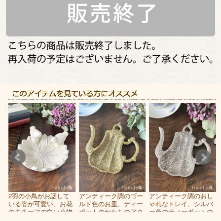
し
2羽の小鳥がお話して
アンティーク調のゴー
アンティーク調のおし
、
いる姿が可愛い、お花
ルド色のお皿、ティー
ゃれなトレイ、シルバ
の
のモチーフの白い小物
ポットのかたちのアク
ー色のティーポットの
レ
入れ
セサリートレイ
形のアクセサリートレ