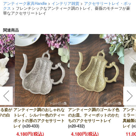
アンティーク家具Handle
>
インテリア雑貨
>
アクセサリートレイ・ボッ
クス
> フレンチシックなアンティーク調のトレイ、薔薇のモチーフが豪
華なアクセサリートレイ
関連商品
いる姿が
アンティーク調のおしゃれな
アンティーク調のゴールド色
アンテ
フの白
トレイ、シルバー色のティー
のお皿、ティーポットのかた
ミラー
ポットの形のアクセサリート
ちのアクセサリートレイ
真鍮製
レイ
(n20-433)
(n20-432)
レイ
(n
4,180円(税込)
4,180円(税込)
11,