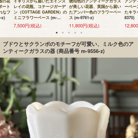
器の花
イギリスから届いたエインズ
琥珀色のアンティークガラス
アンテ
ポート
レイの花瓶、コテージガーデ
が美しい花器、英国から届い
ーベー
ゃれなフ
ン（COTTAGE GARDEN）の
たアンバー色のフラワーベー
たキラ
-z)
ミニフラワーベース
(m-
ス
(m-9761-z)
8370)
10402-z)
7,500円(税込)
11,800円(税込)
12,8
ブドウとサクランボのモチーフが可愛い、ミルク色のア
ンティークガラスの器
(商品番号 m-9556-z)