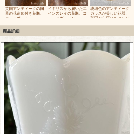
英国アンティークの陶
イギリスから届いたエ
琥珀色のアンティーク
ズ
器の花留め付き花瓶、
インズレイの花瓶、コ
ガラスが美しい花器、
、
コールポート
テージガーデン
英国から届いたアンバ
ビ
（Coalport）のおしゃ
（COTTAGE
ー色のフラワーベース
れなフラワーベース
GARDEN）のミニフラ
商品詳細
ワーベース