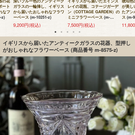
器の花
深いブルー色のアンティーク
イギリスから届いたエインズ
琥珀色
ポート
ガラスの一輪挿し、イギリス
レイの花瓶、コテージガーデ
が美し
ゃれなフ
から届いたおしゃれなフラワ
ン（COTTAGE GARDEN）の
たアン
-z)
ーベース
(m-10251-z)
ミニフラワーベース
(m-
ス
(m-9
10402-z)
9,200円(税込)
7,500円(税込)
11,8
イギリスから届いたアンティークガラスの花器、型押し
がおしゃれなフラワーベース
(商品番号 m-8575-z)