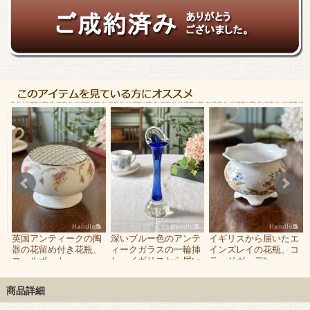
英国アンティークの陶
深いブルー色のアンテ
イギリスから届いたエ
ズ
器の花留め付き花瓶、
ィークガラスの一輪挿
インズレイの花瓶、コ
、
コールポート
し、イギリスから届い
テージガーデン
ビ
（Coalport）のおしゃ
たおしゃれなフラワー
（COTTAGE
れなフラワーベース
ベース
GARDEN）のミニフラ
商品詳細
ワーベース