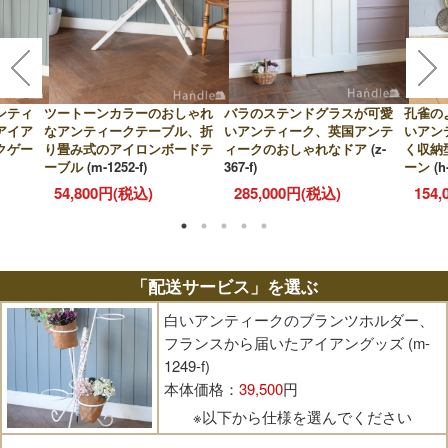
ンティ
ツートーンカラーのおしゃれ
バラのステンドグラスが可愛
孔雀の
アイア
なアンティークテーブル、折
いアンティーク、英国アンテ
いアン
クゲー
り畳み式のアイロンボードテ
ィークのおしゃれなドア
(z-
く収納
ーブル
(m-1252-f)
367-f)
ーン
(h
54,800円(税込)
285,000円(税込)
154
「配送サービス」を選ぶ
白いアンティークのブランツホルダー、
フランスから届いたアイアングッズ (m-
1249-f)
本体価格：
39,500
円
※以下から仕様を選んでください