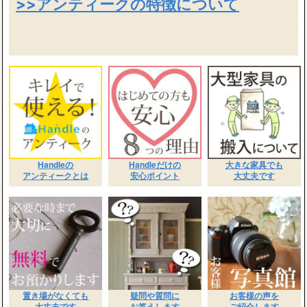
>>アンティークの特徴について
Handleの
Handleだけの
大きな家具でも
アンティークとは
安心ポイント
大丈夫です
置き場がなくても
疑問や質問に
お客様の声を
大丈夫です
お答えします
ご紹介します