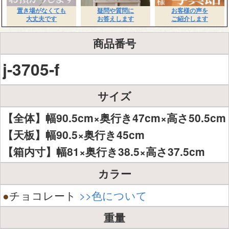
置き場がなくても
疑問や質問に
お客様の声を
大丈夫です
お答えします
ご紹介します
商品番号
j-3705-f
サイズ
【全体】幅90.5cm×奥行き47cm×高さ50.5cm
【天板】幅90.5×奥行き45cm
【箱内寸】幅81×奥行き38.5×高さ37.5cm
カラー
●
チョコレート
>>色について
重量