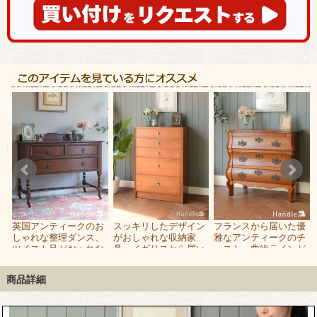
-
英国アンティークのお
スッキリしたデザイン
フランスから届いた優
ラ
しゃれな整理ダンス、
がおしゃれな収納家
雅なアンティークのチ
の
ツイスト足がおゃれな
具、イギリスから届い
ェスト、曲線ラインが
オーク材の2段チェス
た北欧スタイルの5段
美しい３段タイプのコ
ト
チェスト
モード
商品詳細