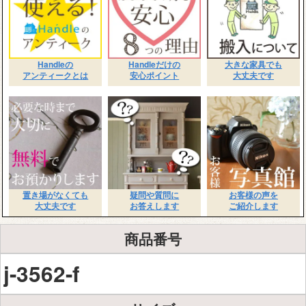
Handleの
Handleだけの
大きな家具でも
アンティークとは
安心ポイント
大丈夫です
置き場がなくても
疑問や質問に
お客様の声を
大丈夫です
お答えします
ご紹介します
商品番号
j-3562-f