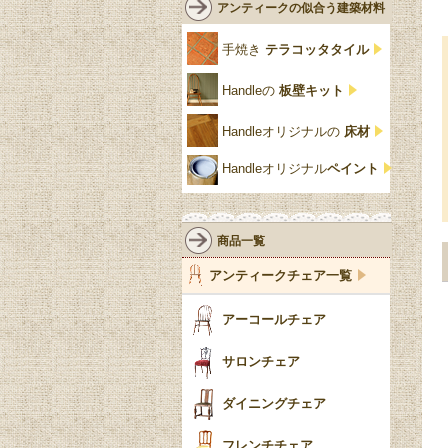
ルネット
花台
アンティークの似合う建築材料
クリア・透明
サテンウッド材
コントワールドファミー
シャビーシック
アカンサス
ユ
手焼き
テラコッタタイル
仏壇おしゃれ
黒・ブラック
ビーチ材
クイーンアン様式
パイクラスト
ジェニファーテイラー
Handleの
板壁キット
靴箱収納
トーラ材
エドワーディアン
アーチ
チェスターフィールド
Handleオリジナルの
床材
スリッパ収納
チッペンデール様式
ハスク
リリパットレーン
Handleオリジナル
ペイント
おしゃれな傘立て
ミッドセンチュリー
脚のモチーフ一覧
アングルポイズ
壁掛け家具
アールヌーボー
ターニングレッグ
ウォーカー＆ホール
商品一覧
パーテーション・間
アールデコ
バルボスレッグ
アンティークチェア一覧
仕切り
ヴィクトリアン
ボビンターニング
ガーデンファニチャ
アーコールチェア
ー
ツイスト
サロンチェア
食器おしゃれ
テーパードレッグ
ダイニングチェア
おしゃれラグ
フレンチカブリオール
フレンチチェア