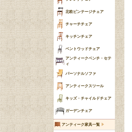
ごみ箱
カブリオールレッグ
北欧ビンテージチェア
収納箱
パッドフット
チャーチチェア
クロウ＆ボール
クッション
キッチンチェア
ブラケットフィート
おしゃれなカーテン
ベントウッドチェア
バンフット
マルチクロス・カバ
アンティークベンチ・セテ
ー
ィ
トライポッド
ミラー
パーソナルソファ
バラスター
花瓶おしゃれ
アンティークスツール
陶磁器の模様一覧
陶器の人形
キッズ・チャイルドチェア
イマリ（IMARI）
ブルー＆ホワイト
キャンドルホルダー
ガーデンチェア
ブルーウィローパターン
アンティーク家具一覧