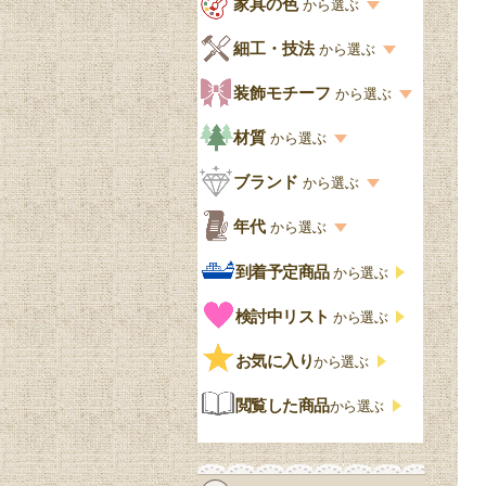
家具の色
から選ぶ
書棚
キッチン・ダイニング
英国アンティーク
家具の色一覧
細工・技法
から選ぶ
デスクおしゃれ
寝室
英国クラシック
カスタード色
細工・技法の一覧
装飾モチーフ
から選ぶ
食器棚おしゃれ
書斎
北欧ビンテージ
アップルパイ色
象嵌・マーケットリー
模様の一覧
材質
から選ぶ
木製ワゴン
和室
フレンチエレガント
カラメルソース色
寄木・パーケットリー
ペディメント
材質の一覧
ブランド
から選ぶ
テーブルおしゃれ
玄関・ガーデン
ナチュラルカントリー
チョコレート色
浮き彫り（レリーフ）
コーニス
オーク材
ブランド一覧
年代
から選ぶ
おしゃれな椅子・チ
様式一覧
オリーブ色
透かし彫り
アプライドモールディン
マホガニー
ェア
Handleオリジナル
年代別の一覧
到着予定商品
から選ぶ
グ
ゴシック・チューダー様
ペイント、カラー
プチポワン
ウォールナット材
洋服タンス
ウィリアムモリス
アンティーク
式
検討中リスト
から選ぶ
ストラップワーク
赤
バーボラ細工
チーク材
アーコール
ビンテージ
チェストおしゃれ
エリザベス様式
お気に入り
雷文
から選ぶ
青
パイン材
G-PLAN
アンティーク調
ジャコビアン
クローゼット
ビーディング
閲覧した商品
から選ぶ
緑
エルム材
NATHAN
ロココ様式
リネンフォールド
鏡台
白・ホワイト
ローズウッド材
ロイドルーム
シノワズリ