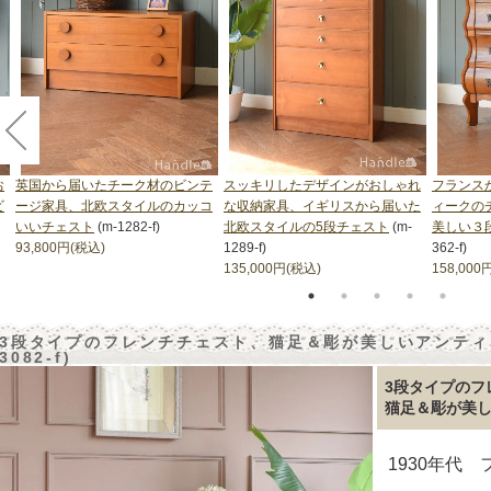
お
英国から届いたチーク材のビンテ
スッキリしたデザインがおしゃれ
フランス
ビ
ージ家具、北欧スタイルのカッコ
な収納家具、イギリスから届いた
ィークの
いいチェスト
(m-1282-f)
北欧スタイルの5段チェスト
(m-
美しい３
93,800円(税込)
1289-f)
362-f)
135,000円(税込)
158,000
3段タイプのフレンチチェスト、猫足＆彫が美しいアンティー
3082-f)
3段タイプのフ
猫足＆彫が美
1930年代