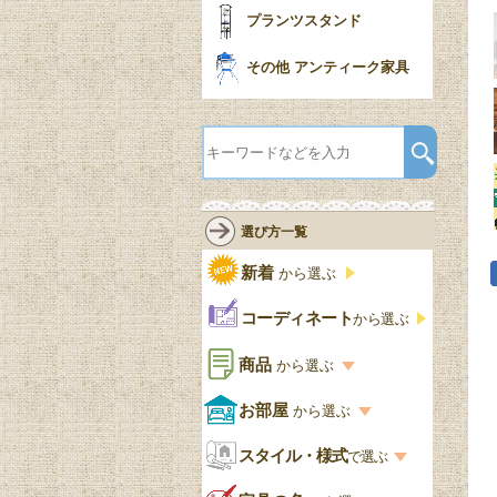
プランツスタンド
その他 アンティーク家具
選び方一覧
新着
から選ぶ
コーディネート
から選ぶ
商品
から選ぶ
商品一覧を見る
お部屋
から選ぶ
お部屋から選ぶ一覧
スタイル・様式
収納家具
で選ぶ
リビング
スタイル一覧