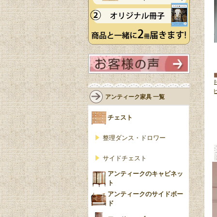
優雅なアンテ
たっぷり収納出来ちゃうカッコい
ミッドセンチュリースタイルの
曲線ラインが
い5段チェスト、イギリスから届い
しゃれな家具、北欧デザインの
アンティーク家具 一覧
コモード
(z-
たビンテージチェスト
(m-1272-f)
ンテージチェスト
(m-1273-f)
135,000円(税込)
158,000円(税込)
チェスト
整理ダンス・ドロワー
サイドチェスト
アンティークのキャビネッ
ト
アンティークのサイドボー
ド