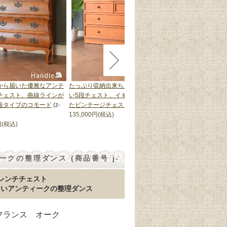
から届いた優雅なアンテ
たっぷり収納出来ちゃうカッコい
ミッドセンチュリース
チェスト、曲線ラインが
い5段チェスト、イギリスから届い
しゃれな家具、北欧デ
段タイプのコモード
(z-
たビンテージチェスト
(m-1272-f)
ンテージチェスト
(m-1
135,000円(税込)
158,000円(税込)
円(税込)
クの整理ダンス (商品番号 j-
レンチチェスト
しいアンティークの整理ダンス
 フランス オーク