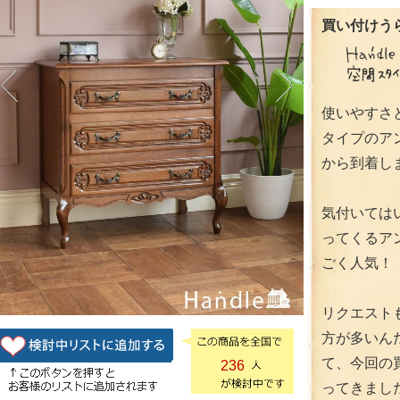
買い付けうら
使いやすさ
タイプのア
から到着し
気付いては
ってくるア
ごく人気！
リクエスト
方が多いん
て、今回の
236
ってきまし