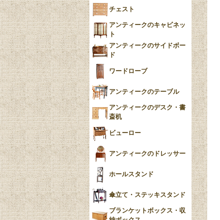
フローブルー（Flow
チェスト
Blue）
アンティークのキャビネッ
YUAN
ト
アンティークのサイドボー
チンツ
ド
クリノリン
ワードローブ
アンティークのテーブル
アンティークのデスク・書
斎机
ビューロー
アンティークのドレッサー
ホールスタンド
傘立て・ステッキスタンド
ブランケットボックス・収