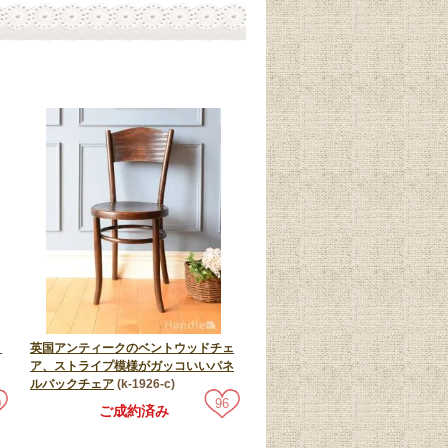
、
英国アンティークのベントウッドチェ
ア、ストライプ模様がガッコいいパネ
ルバックチェア
(k-1926-c)
0
96
ご成約済み