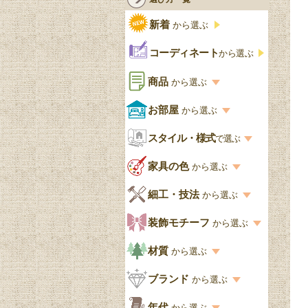
新着
から選ぶ
コーディネート
から選ぶ
商品
から選ぶ
商品一覧を見る
お部屋
から選ぶ
お部屋から選ぶ一覧
スタイル・様式
収納家具
で選ぶ
リビング
スタイル一覧
家具の色
から選ぶ
書棚
キッチン・ダイニング
英国アンティーク
家具の色一覧
細工・技法
から選ぶ
デスクおしゃれ
寝室
英国クラシック
カスタード色
細工・技法の一覧
装飾モチーフ
から選ぶ
食器棚おしゃれ
書斎
北欧ビンテージ
アップルパイ色
象嵌・マーケットリー
模様の一覧
材質
から選ぶ
木製ワゴン
和室
フレンチエレガント
カラメルソース色
寄木・パーケットリー
ペディメント
材質の一覧
ブランド
から選ぶ
テーブルおしゃれ
玄関・ガーデン
ナチュラルカントリー
チョコレート色
浮き彫り（レリーフ）
コーニス
オーク材
ブランド一覧
年代