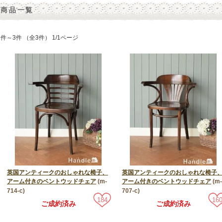
商品一覧
1件～3件 （全3件） 1/1ページ
英国アンティークのおしゃれな椅子、
英国アンティークのおしゃれな椅子
アーム付きのベントウッドチェア
(m-
アーム付きのベントウッドチェア
(m-
714-c)
707-c)
184
16
ご成約済み
ご成約済み