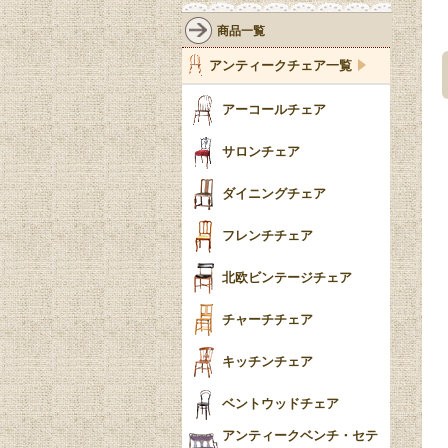
壁掛け家具
アールヌーボー
ターニングレッグ
ウォーカー＆ホール
商品一覧
パーテーション・間
アールデコ
バルボスレッグ
アンティークチェア一覧
仕切り
ヴィクトリアン
ボビンターニング
ガーデンファニチャ
アーコールチェア
ー
ツイスト
サロンチェア
食器おしゃれ
テーパードレッグ
ダイニングチェア
おしゃれラグ
フレンチカブリオール
フレンチチェア
ごみ箱
カブリオールレッグ
北欧ビンテージチェア
収納箱
パッドフット
チャーチチェア
クロウ＆ボール
クッション
キッチンチェア
ブラケットフィート
おしゃれなカーテン
ベントウッドチェア
バンフット
マルチクロス・カバ
アンティークベンチ・セテ
ー