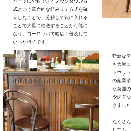
パーツに分解できる
ノックダウン方
式
という革命的な組み立て方式を確
立したことで、分解して箱に入れる
ことで大量に輸送することが可能に
なり、ヨーロッパで幅広く普及して
いった椅子です。
斬新なデ
も大量に
トウッド
の産業革
た英国の
や病院な
きました
たくさん
しても、