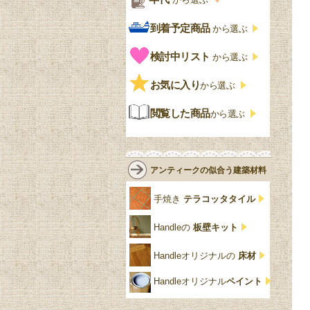
から選ぶ
おしゃれな椅子・チ
様式一覧
オリーブ色
透かし彫り
アプライドモールディン
マホガニー
ェア
Handleオリジナル
年代別の一覧
到着予定商品
から選ぶ
グ
ゴシック・チューダー様
ペイント、カラー
プチポワン
ウォールナット材
洋服タンス
ウィリアムモリス
アンティーク
式
検討中リスト
から選ぶ
ストラップワーク
赤
バーボラ細工
チーク材
アーコール
ビンテージ
チェストおしゃれ
エリザベス様式
お気に入り
雷文
から選ぶ
青
パイン材
G-PLAN
アンティーク調
ジャコビアン
クローゼット
ビーディング
閲覧した商品
から選ぶ
緑
エルム材
NATHAN
ロココ様式
リネンフォールド
鏡台
白・ホワイト
ローズウッド材
ロイドルーム
シノワズリ
ルネット
花台
アンティークの似合う建築材料
クリア・透明
サテンウッド材
コントワールドファミー
シャビーシック
アカンサス
ユ
手焼き
テラコッタタイル
仏壇おしゃれ
黒・ブラック
ビーチ材
クイーンアン様式
パイクラスト
ジェニファーテイラー
Handleの
板壁キット
靴箱収納
トーラ材
エドワーディアン
アーチ
チェスターフィールド
Handleオリジナルの
床材
スリッパ収納
チッペンデール様式
ハスク
リリパットレーン
Handleオリジナル
ペイント
おしゃれな傘立て
ミッドセンチュリー
脚のモチーフ一覧
アングルポイズ