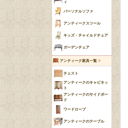
ィ
トライポッド
ミラー
パーソナルソファ
バラスター
花瓶おしゃれ
アンティークスツール
陶磁器の模様一覧
陶器の人形
キッズ・チャイルドチェア
イマリ（IMARI）
ブルー＆ホワイト
キャンドルホルダー
ガーデンチェア
ブルーウィローパターン
アンティーク家具一覧
フローブルー（Flow
チェスト
Blue）
アンティークのキャビネッ
YUAN
ト
アンティークのサイドボー
チンツ
ド
クリノリン
ワードローブ
アンティークのテーブル