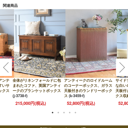
関連商品
アンテ
全体がリネンフォールドに包
アンティークのロイドルーム
サイド
すいサ
まれたコファ、英国アンティ
のコーナーボックス、ガラス
な白い
ックス
ークのブランケットボックス
天板付きのランドリーボック
天板付
(j-3738-f)
ス
(k-3459-f)
クス収
215,000円(税込)
52,800円(税込)
52,