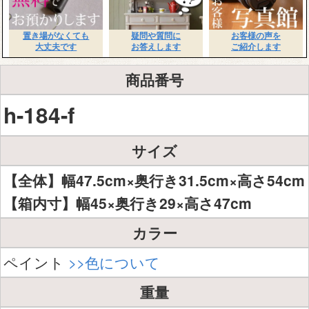
置き場がなくても
疑問や質問に
お客様の声を
大丈夫です
お答えします
ご紹介します
商品番号
h-184-f
サイズ
【全体】幅47.5cm×奥行き31.5cm×高さ54cm
【箱内寸】幅45×奥行き29×高さ47cm
カラー
ペイント
>>色について
重量