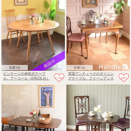
在庫1台
在庫1台
ビンテージの伸長式テーブ
英国アンティークのダイニン
1189
287
ル、アーコール（ERCOL社）
グテーブル、クイーンアンス
のおしゃれなダイニングテー
タイルの伸長式ドローリーフ
ブル
テーブル