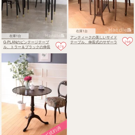
在庫1台
在庫1台
アンティークの美しいサイド
298
G-PLANのビンテージテーブ
テーブル、伸長式のサザーラ
878
ル、トラー＆ブラックの伸長
ンドテーブル
式ゲートレッグテーブル