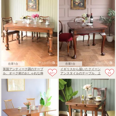
在庫1台
在庫1台
英国アンティーク調のテーブ
イギリスから届いたクイーン
321
55
ル、オーク材のおしゃれな伸
アンスタイルのテーブル、上
張式のドローリーフテーブル
品な猫足のアンティークドロ
ーリーフテーブル