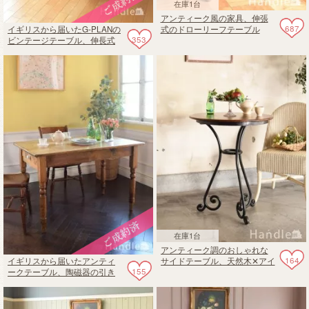
在庫1台
アンティーク風の家具、伸張
687
イギリスから届いたG-PLANの
式のドローリーフテーブル
353
ビンテージテーブル、伸長式
のおしゃれなゲートレッグ
在庫1台
アンティーク調のおしゃれな
164
イギリスから届いたアンティ
サイドテーブル、天然木✕アイ
155
ークテーブル、陶磁器の引き
アンのラウンドテーブル
出しがついたおしゃれなテー
ブル