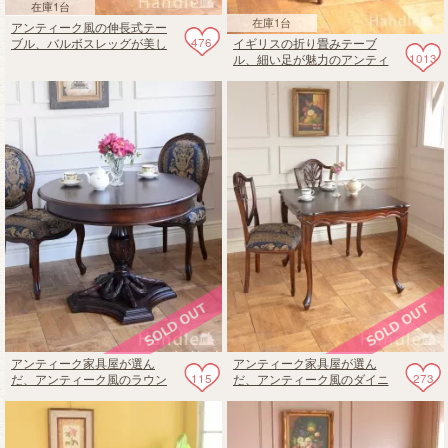
在庫1台
在庫1台
アンティーク風の伸長式テー
476
イギリスの折り畳みテーブ
ブル、バルボスレッグが美し
1013
ル、細い足が魅力のアンティ
いドローリーフテーブル
ークのゲートレッグテーブル
アンティーク家具屋が選ん
アンティーク家具屋が選ん
115
273
だ、アンティーク風のラウン
だ、アンティーク風のダイニ
ドテーブル
ングテーブル