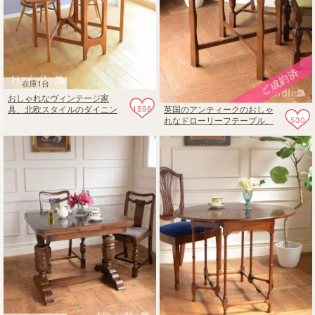
在庫1台
おしゃれなヴィンテージ家
1598
英国のアンティークのおしゃ
具、北欧スタイルのダイニン
530
れなドローリーフテーブル、
グテーブル
伸長式のダイニングテーブル