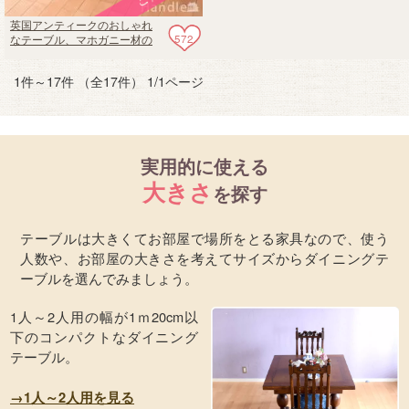
英国アンティークのおしゃれ
572
なテーブル、マホガニー材の
杢目が美しいパイクラストの
ティルトトップテーブル
1件～17件 （全17件） 1/1ページ
実用的に使える
大きさ
を探す
テーブルは大きくてお部屋で場所をとる家具なので、使う
人数や、お部屋の大きさを考えてサイズからダイニングテ
ーブルを選んでみましょう。
1人～2人用の幅が1ｍ20cm以
下のコンパクトなダイニング
テーブル。
→1人～2人用を見る