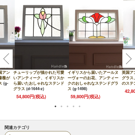
国アン
チューリップが描かれた可愛
イギリスから届いたアールヌ
英国ア
薔薇が
いアンティーク、イギリスか
ーヴォーのお花、アンティー
グラス
ス
(g-
ら届いたおしゃれなステンド
クのおしゃれなステンドグラ
のステ
グラス
(d-1644-z)
ス
(g-1498)
42,
54,800円(税込)
59,800円(税込)
関連カテゴリ