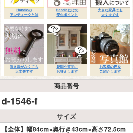
Handleの
Handleだけの
大きな家具でも
アンティークとは
安心ポイント
大丈夫です
置き場がなくても
疑問や質問に
お客様の声を
大丈夫です
お答えします
ご紹介します
商品番号
d-1546-f
サイズ
【全体】幅84cm×奥行き43cm×高さ72.5cm