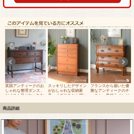
-
英国アンティークのお
スッキリしたデザイン
フランスから届いた優
ラ
しゃれな整理ダンス、
がおしゃれな収納家
雅なアンティークのチ
の
ツイスト足がおゃれな
具、イギリスから届い
ェスト、曲線ラインが
オーク材の2段チェス
た北欧スタイルの5段
美しい３段タイプのコ
ト
チェスト
モード
商品詳細