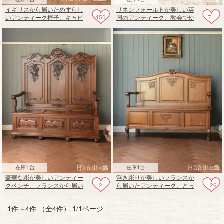
イギリスから届いためずらし
リネンフォールドが美しい英
450
71
いアンティーク椅子、キャビ
国のアンティーク、教会で使
ネットにもなる2人掛けのモン
われていたオーク材のベンチ
クスベンチ
在庫1台
在庫1台
豪華な彫が美しいアンティー
浮き彫りが美しいフランスか
121
126
クベンチ、フランスから届い
ら届いたアンティーク、とっ
たオーク材の華やかなコファ
てもめずらしいオーク材のコ
ベンチ
ファベンチ
1件～4件 （全4件） 1/1ページ