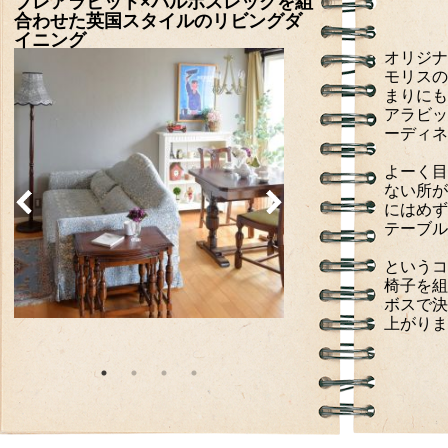
ブレアラビット×バルボスレッグを組
合わせた英国スタイルのリビングダ
イニング
オリジナ
モリスの
まりにも
アラビッ
ーディネ
よーく目
ない所が
にはめず
テーブル
というコ
椅子を組
ボスで決
上がりま