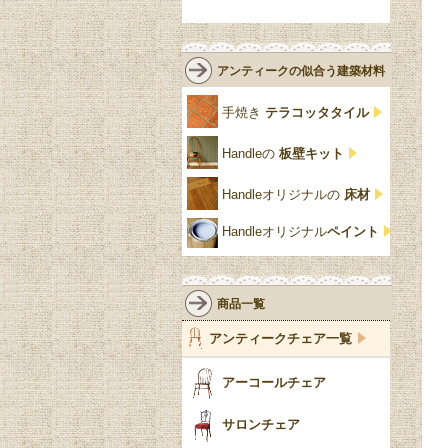
緑
エルム材
NATHAN
ロココ様式
リネンフォールド
鏡台
白・ホワイト
ローズウッド材
ロイドルーム
シノワズリ
ルネット
花台
アンティークの似合う建築材料
クリア・透明
サテンウッド材
コントワールドファミー
シャビーシック
アカンサス
ユ
手焼き
テラコッタタイル
仏壇おしゃれ
黒・ブラック
ビーチ材
クイーンアン様式
パイクラスト
ジェニファーテイラー
Handleの
板壁キット
靴箱収納
トーラ材
エドワーディアン
アーチ
チェスターフィールド
Handleオリジナルの
床材
スリッパ収納
チッペンデール様式
ハスク
リリパットレーン
Handleオリジナル
ペイント
おしゃれな傘立て
ミッドセンチュリー
脚のモチーフ一覧
アングルポイズ
壁掛け家具
アールヌーボー
ターニングレッグ
ウォーカー＆ホール
商品一覧
パーテーション・間
アールデコ
バルボスレッグ
アンティークチェア一覧
仕切り
ヴィクトリアン
ボビンターニング
ガーデンファニチャ
アーコールチェア
ー
ツイスト
サロンチェア
食器おしゃれ