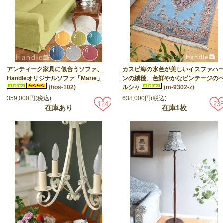
アンティーク家具に似合うソファ、
カスピ海の水色が美しいイスファハ
Handleオリジナルソファ「Marie」
ンの絨毯、色鮮やかなビンテージの
(hos-102)
ルシャ
(m-9302-z)
359,000円(税込)
638,000円(税込)
124
23
在庫あり
在庫1枚