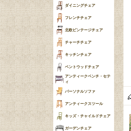
テーパードレッグ
ダイニングチェア
おしゃれラグ
フレンチカブリオール
フレンチチェア
ごみ箱
カブリオールレッグ
北欧ビンテージチェア
収納箱
パッドフット
チャーチチェア
クロウ＆ボール
クッション
キッチンチェア
ブラケットフィート
おしゃれなカーテン
ベントウッドチェア
バンフット
マルチクロス・カバ
アンティークベンチ・セテ
ー
ィ
トライポッド
ミラー
パーソナルソファ
バラスター
花瓶おしゃれ
アンティークスツール
陶磁器の模様一覧
陶器の人形
キッズ・チャイルドチェア
イマリ（IMARI）
ブルー＆ホワイト
キャンドルホルダー
ガーデンチェア