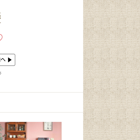
、
照
-
ジ