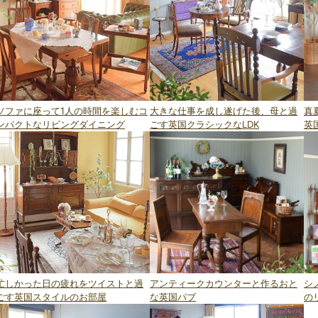
ソファに座って1人の時間を楽しむコ
大きな仕事を成し遂げた後、母と過
真
ンパクトなリビングダイニング
ごす英国クラシックなLDK
英
忙しかった日の疲れをツイストと過
アンティークカウンターと作るおと
シ
ごす英国スタイルのお部屋
な英国パブ
の