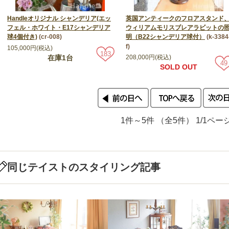
Handleオリジナル シャンデリア(エッ
英国アンティークのフロアスタンド
フェル・ホワイト・E17シャンデリア
ウィリアムモリスブレアラビットの
球4個付き)
(cr-008)
明（B22シャンデリア球付）
(k-3384
f)
105,000円(税込)
183
在庫1台
208,000円(税込)
49
SOLD OUT
1件～5件 （全5件） 1/1ペー
同じテイストのスタイリング記事