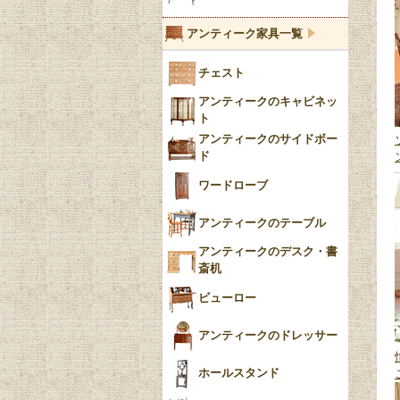
ブルーウィローパターン
アンティーク家具一覧
フローブルー（Flow
チェスト
Blue）
アンティークのキャビネッ
YUAN
ト
アンティークのサイドボー
チンツ
ド
クリノリン
ワードローブ
アンティークのテーブル
アンティークのデスク・書
斎机
ビューロー
アンティークのドレッサー
ホールスタンド