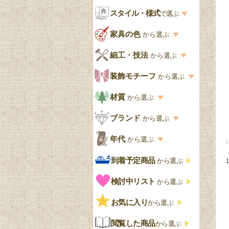
お部屋から選ぶ一覧
スタイル・様式
収納家具
で選ぶ
リビング
スタイル一覧
家具の色
から選ぶ
書棚
キッチン・ダイニング
英国アンティーク
家具の色一覧
細工・技法
から選ぶ
デスクおしゃれ
寝室
英国クラシック
カスタード色
細工・技法の一覧
装飾モチーフ
から選ぶ
食器棚おしゃれ
書斎
北欧ビンテージ
アップルパイ色
象嵌・マーケットリー
模様の一覧
材質
から選ぶ
木製ワゴン
和室
フレンチエレガント
カラメルソース色
寄木・パーケットリー
ペディメント
材質の一覧
ブランド
から選ぶ
テーブルおしゃれ
玄関・ガーデン
ナチュラルカントリー
チョコレート色
浮き彫り（レリーフ）
コーニス
オーク材
ブランド一覧
年代
から選ぶ
おしゃれな椅子・チ
様式一覧
オリーブ色
透かし彫り
アプライドモールディン
マホガニー
ェア
Handleオリジナル
年代別の一覧
到着予定商品
から選ぶ
グ
ゴシック・チューダー様
ペイント、カラー
プチポワン
ウォールナット材
洋服タンス
ウィリアムモリス
アンティーク
式
検討中リスト
から選ぶ
ストラップワーク
赤
バーボラ細工
チーク材
アーコール
ビンテージ
チェストおしゃれ
エリザベス様式
お気に入り
雷文
から選ぶ
青
パイン材
G-PLAN
アンティーク調
ジャコビアン
クローゼット
ビーディング
閲覧した商品
から選ぶ