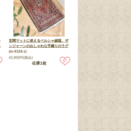
ー
玄関マットに使えるペルシャ絨毯、ザ
ペ
ンジャーンのおしゃれな手織りのラグ
(m-9328-z)
42,800円(税込)
8
67
在庫1枚