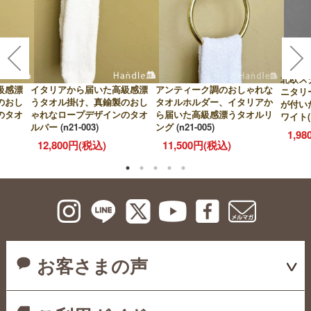
北欧ス
級感漂
イタリアから届いた高級感漂
アンティーク調のおしゃれな
ニタリ
のおし
うタオル掛け、真鍮製のおし
タオルホルダー、イタリアか
が付い
のタオ
ゃれなロープデザインのタオ
ら届いた高級感漂うタオルリ
ワイト(
ルバー
(n21-003)
ング
(n21-005)
1,9
12,800円(税込)
11,500円(税込)
お客さまの声