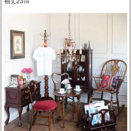
袖丈23㎝