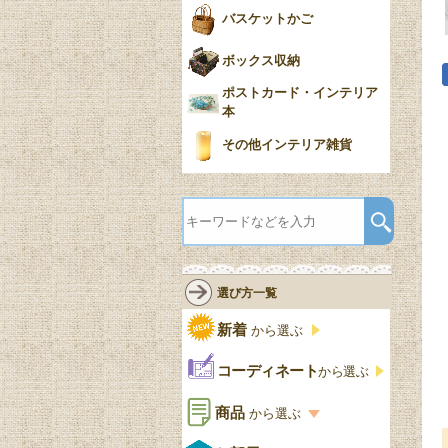
バスケットかご
ボックス収納
ポストカード・インテリア
本
その他インテリア雑貨
選び方一覧
新着
から選ぶ
コーディネート
から選ぶ
商品
から選ぶ