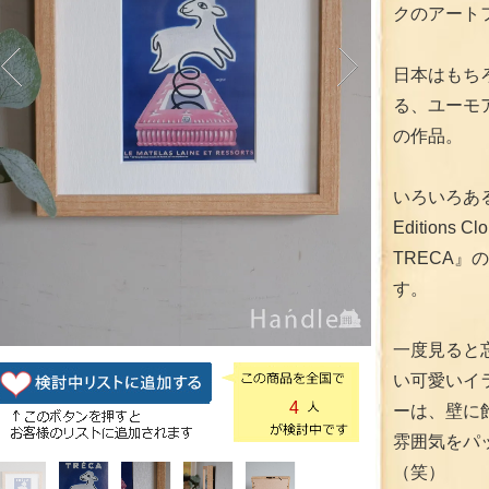
クのアート
日本はもち
る、ユーモ
の作品。
いろいろあ
Edition
TRECA
す。
一度見ると
い可愛いイ
4
ーは、壁に
雰囲気をパ
（笑）