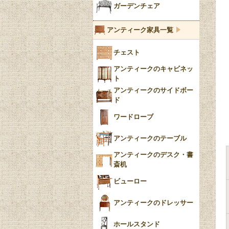
ブルー＆ホワイト
キャンドルホルダー
ガーデンチェア
ブルーウィローパターン
アンティーク家具一覧
フローブルー（Flow
チェスト
Blue）
アンティークのキャビネッ
YUAN
ト
アンティークのサイドボー
チンツ
ド
クリノリン
ワードローブ
アンティークのテーブル
アンティークのデスク・書
斎机
ビューロー
アンティークのドレッサー
ホールスタンド