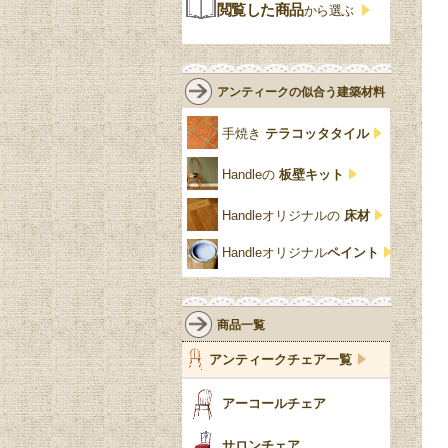
ジャコビアン
クローゼット
ビーディング
閲覧した商品
から選ぶ
緑
エルム材
NATHAN
ロココ様式
リネンフォールド
鏡台
白・ホワイト
ローズウッド材
ロイドルーム
シノワズリ
ルネット
花台
アンティークの似合う建築材料
クリア・透明
サテンウッド材
コントワールドファミー
シャビーシック
アカンサス
ユ
手焼き
テラコッタタイル
仏壇おしゃれ
黒・ブラック
ビーチ材
クイーンアン様式
パイクラスト
ジェニファーテイラー
Handleの
板壁キット
靴箱収納
トーラ材
エドワーディアン
アーチ
チェスターフィールド
Handleオリジナルの
床材
スリッパ収納
チッペンデール様式
ハスク
リリパットレーン
Handleオリジナル
ペイント
おしゃれな傘立て
ミッドセンチュリー
脚のモチーフ一覧
アングルポイズ
壁掛け家具
アールヌーボー
ターニングレッグ
ウォーカー＆ホール
商品一覧
パーテーション・間
アールデコ
バルボスレッグ
アンティークチェア一覧
仕切り
ヴィクトリアン
ボビンターニング
ガーデンファニチャ
アーコールチェア
ー
ツイスト
サロンチェア