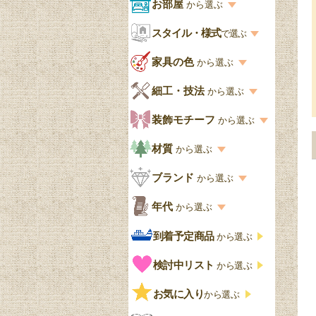
商品一覧を見る
お部屋
から選ぶ
お部屋から選ぶ一覧
スタイル・様式
収納家具
で選ぶ
リビング
スタイル一覧
家具の色
から選ぶ
書棚
キッチン・ダイニング
英国アンティーク
家具の色一覧
細工・技法
から選ぶ
デスクおしゃれ
寝室
英国クラシック
カスタード色
細工・技法の一覧
装飾モチーフ
から選ぶ
食器棚おしゃれ
書斎
北欧ビンテージ
アップルパイ色
象嵌・マーケットリー
模様の一覧
材質
から選ぶ
木製ワゴン
和室
フレンチエレガント
カラメルソース色
寄木・パーケットリー
ペディメント
材質の一覧
ブランド
から選ぶ
テーブルおしゃれ
玄関・ガーデン
ナチュラルカントリー
チョコレート色
浮き彫り（レリーフ）
コーニス
オーク材
ブランド一覧
年代
から選ぶ
おしゃれな椅子・チ
様式一覧
オリーブ色
透かし彫り
アプライドモールディン
マホガニー
ェア
Handleオリジナル
年代別の一覧
到着予定商品
から選ぶ
グ
ゴシック・チューダー様
ペイント、カラー
プチポワン
ウォールナット材
洋服タンス
ウィリアムモリス
アンティーク
式
検討中リスト
から選ぶ
ストラップワーク
赤
バーボラ細工
チーク材
アーコール
ビンテージ
チェストおしゃれ
エリザベス様式
お気に入り
雷文
から選ぶ
青
パイン材
G-PLAN
アンティーク調