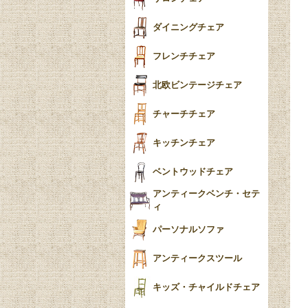
食器おしゃれ
テーパードレッグ
ダイニングチェア
おしゃれラグ
フレンチカブリオール
フレンチチェア
ごみ箱
カブリオールレッグ
北欧ビンテージチェア
収納箱
パッドフット
チャーチチェア
クロウ＆ボール
クッション
キッチンチェア
ブラケットフィート
おしゃれなカーテン
ベントウッドチェア
バンフット
マルチクロス・カバ
アンティークベンチ・セテ
ー
ィ
トライポッド
ミラー
パーソナルソファ
バラスター
花瓶おしゃれ
アンティークスツール
陶磁器の模様一覧
陶器の人形
キッズ・チャイルドチェア
イマリ（IMARI）