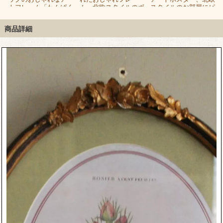
ィ
トフレーム「わんぱく
ム、北欧スタイルのボ
スタイルのお部屋にピ
旋風」
タニカルアートポスタ
ッタリのフレーム
ー
商品詳細