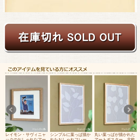
ル
レイモン・サヴィニャ
シンプルに葉っぱ描か
丸い葉っぱが描かれた
・
ックのおしゃれなアー
れたおしゃれフレー
アートポスター、北欧