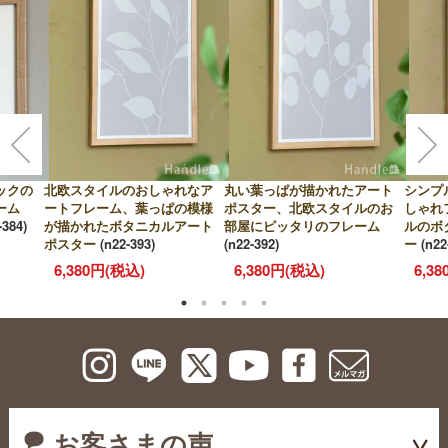
ックの
北欧スタイルのおしゃれなア
丸い葉っぱが描かれたアート
シンプ
ーム
ートフレーム、葉っぱの模様
ポスター、北欧スタイルのお
しゃれ
-384)
が描かれたボタニカルアート
部屋にピッタリのフレーム
ルのボ
ポスター
(n22-393)
(n22-392)
ー
(n22
6,380円(税込)
6,380円(税込)
6,3
お客さまの声