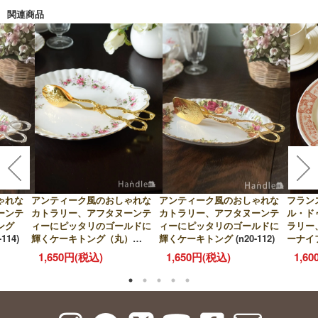
関連商品
ゃれな
アンティーク風のおしゃれな
アンティーク風のおしゃれな
フラン
ーンテ
カトラリー、アフタヌーンテ
カトラリー、アフタヌーンテ
ル・ド
ング
ィーにピッタリのゴールドに
ィーにピッタリのゴールドに
ラリー
-114)
輝くケーキトング（丸）
輝くケーキトング
(n20-112)
ーナイ
(n20-113)
1,650円(税込)
1,650円(税込)
1,6